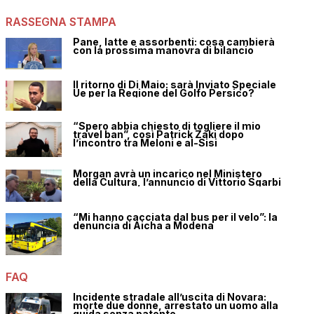
RASSEGNA STAMPA
Pane, latte e assorbenti: cosa cambierà
con la prossima manovra di bilancio
Il ritorno di Di Maio: sarà Inviato Speciale
Ue per la Regione del Golfo Persico?
“Spero abbia chiesto di togliere il mio
travel ban”, così Patrick Zaki dopo
l’incontro tra Meloni e al-Sisi
Morgan avrà un incarico nel Ministero
della Cultura, l’annuncio di Vittorio Sgarbi
“Mi hanno cacciata dal bus per il velo”: la
denuncia di Aicha a Modena
FAQ
Incidente stradale all’uscita di Novara:
morte due donne, arrestato un uomo alla
guida senza patente