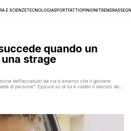
RA E SCIENZE
TECNOLOGIA
SPORT
FATTI
OPINIONI
TREND
RASSEGN
 succede quando un
a una strage
ruzione dell’accaduto da cui è emerso che il giovane
tà di persone”. Eppure su di lui è calato il silenzio della