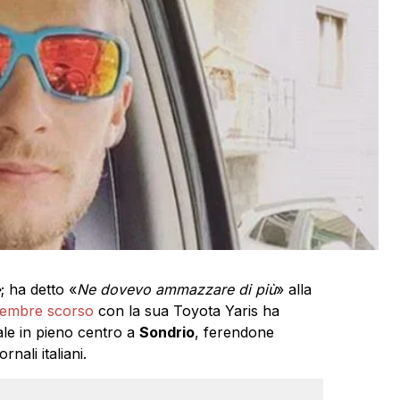
»
; ha detto «
Ne dovevo ammazzare di più
» alla
icembre scorso
con la sua Toyota Yaris ha
tale in pieno centro a
Sondrio
, ferendone
nali italiani.