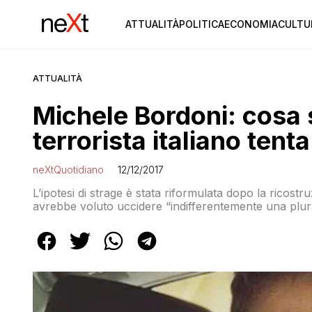
ATTUALITÀ
POLITICA
ECONOMIA
CULTU
ATTUALITÀ
Michele Bordoni: cosa
terrorista italiano tent
neXtQuotidiano
12/12/2017
L’ipotesi di strage è stata riformulata dopo la ricost
avrebbe voluto uccidere “indifferentemente una plurali
politica. Perché?