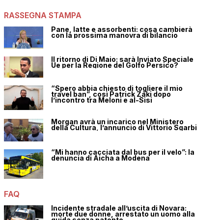
RASSEGNA STAMPA
Pane, latte e assorbenti: cosa cambierà
con la prossima manovra di bilancio
Il ritorno di Di Maio: sarà Inviato Speciale
Ue per la Regione del Golfo Persico?
“Spero abbia chiesto di togliere il mio
travel ban”, così Patrick Zaki dopo
l’incontro tra Meloni e al-Sisi
Morgan avrà un incarico nel Ministero
della Cultura, l’annuncio di Vittorio Sgarbi
“Mi hanno cacciata dal bus per il velo”: la
denuncia di Aicha a Modena
FAQ
Incidente stradale all’uscita di Novara:
morte due donne, arrestato un uomo alla
guida senza patente