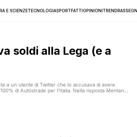
RA E SCIENZE
TECNOLOGIA
SPORT
FATTI
OPINIONI
TREND
RASSEGN
 soldi alla Lega (e a
a a un utente di Twitter che lo accusava di avere
al 100% di Autostrade per l’Italia. Nella risposta Mentana
nel quale si legge di un importo dato alla Lega Nord. Lo