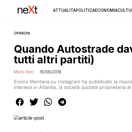
ATTUALITÀ
POLITICA
ECONOMIA
CULTU
OPINIONI
Quando Autostrade dava
tutti altri partiti)
Mario Neri
16/08/2018
Enrico Mentana su Instagram ha pubblicato la rispost
interessi in Atlantia, la società quotata proprietaria 
pubblica un documento senza indicazioni della fonte 
stesso Mentana […]