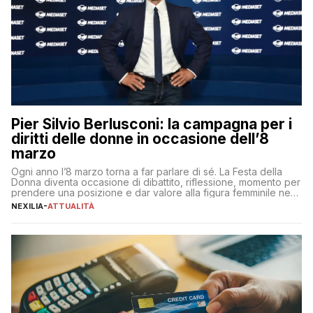
Pier Silvio Berlusconi: la campagna per i
diritti delle donne in occasione dell’8
marzo
Ogni anno l’8 marzo torna a far parlare di sé. La Festa della
Donna diventa occasione di dibattito, riflessione, momento per
prendere una posizione e dar valore alla figura femminile nella
sua complessità e crucialità. A lanciare un messaggio “forte e
NEXILIA
-
ATTUALITÀ
chiaro” quest’anno è stato anche Pier Silvio Berlusconi,
amministratore delegato di Mediaset, che ha […]