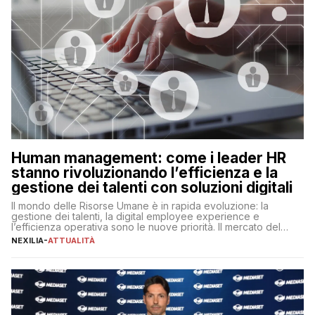
Human management: come i leader HR
stanno rivoluzionando l’efficienza e la
gestione dei talenti con soluzioni digitali
Il mondo delle Risorse Umane è in rapida evoluzione: la
gestione dei talenti, la digital employee experience e
l’efficienza operativa sono le nuove priorità. Il mercato del
lavoro, d’altra parte, è sempre più competitivo con una lotta
NEXILIA
-
ATTUALITÀ
per aggiudicarsi i talenti più validi che si intensifica e le
aspettative dei dipendenti in continua evoluzione. I […]