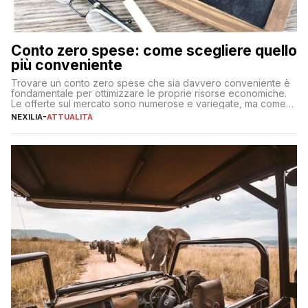
Conto zero spese: come scegliere quello
più conveniente
Trovare un conto zero spese che sia davvero conveniente è
fondamentale per ottimizzare le proprie risorse economiche.
Le offerte sul mercato sono numerose e variegate, ma come
individuare quella più adatta alle proprie esigenze senza
NEXILIA
-
ATTUALITÀ
incorrere in costi nascosti? Optare per un conto zero spese
significa eliminare le spese di gestione che spesso incidono
sul […]