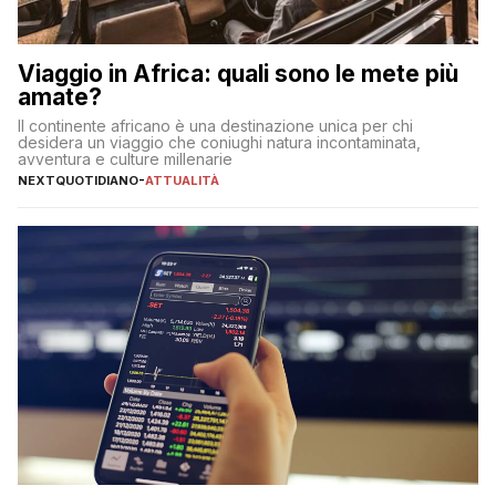
Viaggio in Africa: quali sono le mete più
amate?
Il continente africano è una destinazione unica per chi
desidera un viaggio che coniughi natura incontaminata,
avventura e culture millenarie
NEXTQUOTIDIANO
-
ATTUALITÀ