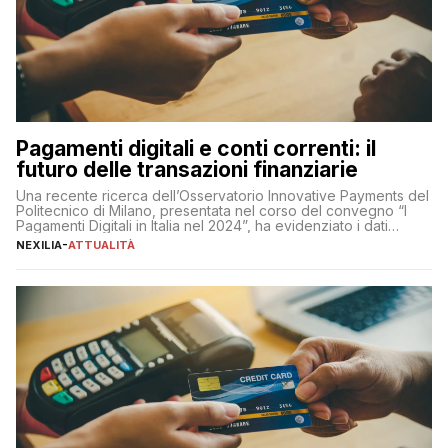
Pagamenti digitali e conti correnti: il
futuro delle transazioni finanziarie
Una recente ricerca dell’Osservatorio Innovative Payments del
Politecnico di Milano, presentata nel corso del convegno “I
Pagamenti Digitali in Italia nel 2024”, ha evidenziato i dati
definitivi del primo semestre 2024 relativamente alle
NEXILIA
-
ATTUALITÀ
transazioni dei pagamenti digitali con carta nel nostro Paese:
223 miliardi di euro. Si ritiene che il totale relativo ai 12 mesi […]