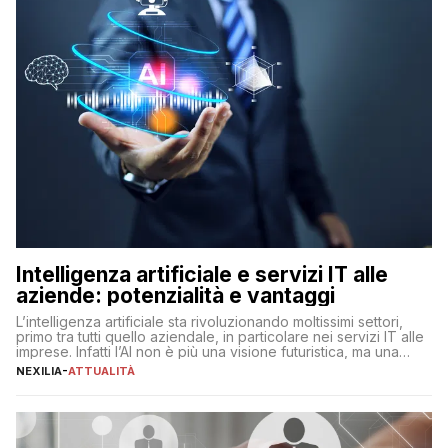
Intelligenza artificiale e servizi IT alle
aziende: potenzialità e vantaggi
L’intelligenza artificiale sta rivoluzionando moltissimi settori,
primo tra tutti quello aziendale, in particolare nei servizi IT alle
imprese. Infatti l’AI non è più una visione futuristica, ma una
realtà operativa che sta portando a un cambio significativo in
NEXILIA
-
ATTUALITÀ
ogni ambito. L’inserimento delle tecnologie di intelligenza
artificiale porta non solo all’ottimizzazione di diverse
operazioni, bensì comporta […]