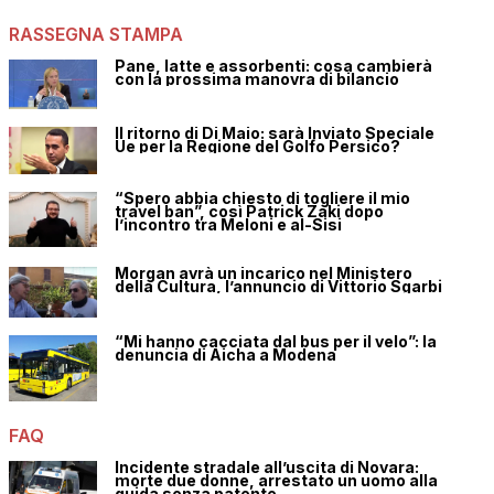
RASSEGNA STAMPA
Pane, latte e assorbenti: cosa cambierà
con la prossima manovra di bilancio
Il ritorno di Di Maio: sarà Inviato Speciale
Ue per la Regione del Golfo Persico?
“Spero abbia chiesto di togliere il mio
travel ban”, così Patrick Zaki dopo
l’incontro tra Meloni e al-Sisi
Morgan avrà un incarico nel Ministero
della Cultura, l’annuncio di Vittorio Sgarbi
“Mi hanno cacciata dal bus per il velo”: la
denuncia di Aicha a Modena
FAQ
Incidente stradale all’uscita di Novara:
morte due donne, arrestato un uomo alla
guida senza patente