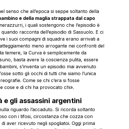
nel senso che all’epoca si seppe soltanto della
bambino e della maglia strappata dal capo
 nerazzurri, i quali sostengono che l’episodio è
quando racconta dell’episodio di Sassuolo. E ci
e i suoi compagni di squadra erano arrivati a
 atteggiamento meno arrogante nei confronti del
 da temere, la Curva è semplicemente da
suno, basta avere la coscienza pulita, essere
i bambini, s’inventa un episodio mai avvenuto
sse sotto gli occhi di tutti che siamo l’unica
oreografie. Come se chi c’era si fosse
e cose e di chi ha provocato chi».
à e gli assassini argentini
la riguardo l’accaduto. Si ricorda soltanto
oso con i tifosi, circostanza che cozza con
di aver ricevuto negli spogliatoi. Oggi prima