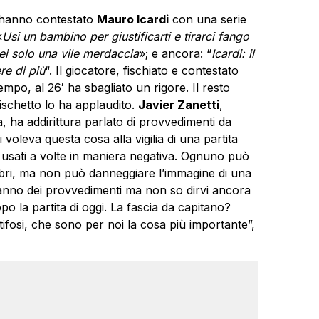
er hanno contestato
Mauro Icardi
con una serie
«
Usi un bambino per giustificarti e tirarci fango
ei solo una vile merdaccia
»; e ancora: “
Icardi: il
re di più
“. Il giocatore, fischiato e contestato
mpo, al 26′ ha sbagliato un rigore. Il resto
dischetto lo ha applaudito.
Javier Zanetti
,
ta, ha addirittura parlato di provvedimenti da
voleva questa cosa alla vigilia di una partita
 usati a volte in maniera negativa. Ognuno può
libri, ma non può danneggiare l’immagine di una
ranno dei provvedimenti ma non so dirvi ancora
 la partita di oggi. La fascia da capitano?
tifosi, che sono per noi la cosa più importante”,