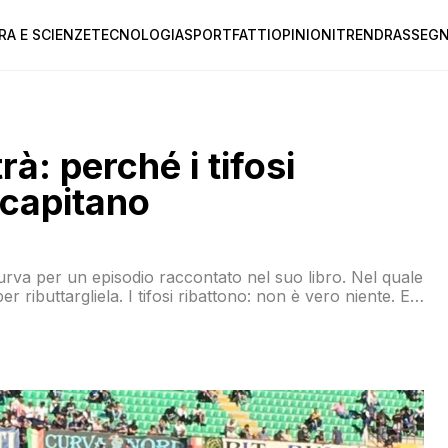
RA E SCIENZE
TECNOLOGIA
SPORT
FATTI
OPINIONI
TREND
RASSEGN
trà: perché i tifosi
 capitano
 Curva per un episodio raccontato nel suo libro. Nel quale
ributtargliela. I tifosi ribattono: non è vero niente. E