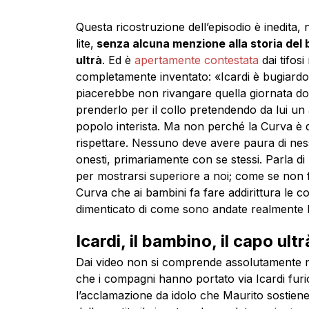
Questa ricostruzione dell’episodio è inedita, 
lite,
senza alcuna menzione alla storia del 
ultrà
. Ed è
apertamente contestata
dai tifosi
completamente inventato: «Icardi è bugiardo 
piacerebbe non rivangare quella giornata dov
prenderlo per il collo pretendendo da lui un
popolo interista. Ma non perché la Curva è
rispettare. Nessuno deve avere paura di nes
onesti, primariamente con se stessi. Parla d
per mostrarsi superiore a noi; come se non fo
Curva che ai bambini fa fare addirittura le c
dimenticato di come sono andate realmente l
Icardi, il bambino, il capo ultr
Dai video non si comprende assolutamente nul
che i compagni hanno portato via Icardi furi
l’acclamazione da idolo che Maurito sostiene 