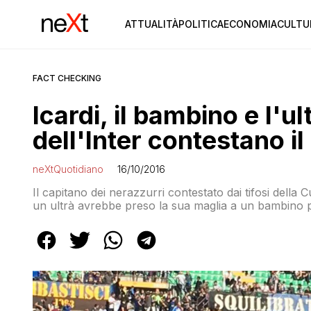
ATTUALITÀ
POLITICA
ECONOMIA
CULTU
FACT CHECKING
Icardi, il bambino e l'ul
dell'Inter contestano il
neXtQuotidiano
16/10/2016
Il capitano dei nerazzurri contestato dai tifosi della
un ultrà avrebbe preso la sua maglia a un bambino per 
chiedono di ritirargli la fascia da capitano