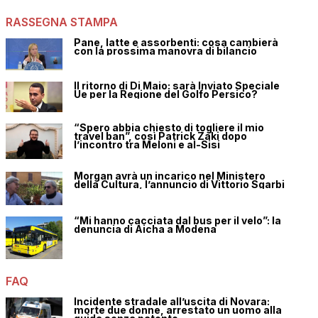
RASSEGNA STAMPA
Pane, latte e assorbenti: cosa cambierà
con la prossima manovra di bilancio
Il ritorno di Di Maio: sarà Inviato Speciale
Ue per la Regione del Golfo Persico?
“Spero abbia chiesto di togliere il mio
travel ban”, così Patrick Zaki dopo
l’incontro tra Meloni e al-Sisi
Morgan avrà un incarico nel Ministero
della Cultura, l’annuncio di Vittorio Sgarbi
“Mi hanno cacciata dal bus per il velo”: la
denuncia di Aicha a Modena
FAQ
Incidente stradale all’uscita di Novara:
morte due donne, arrestato un uomo alla