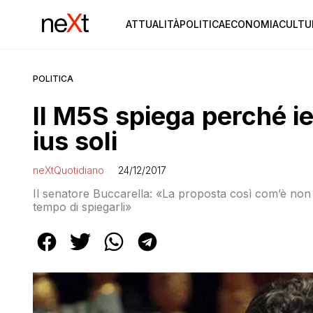
ATTUALITÀ
POLITICA
ECONOMIA
CULTU
POLITICA
Il M5S spiega perché ie
ius soli
neXtQuotidiano
24/12/2017
Il senatore Buccarella: «La proposta così com’è non 
tempo di spiegarli»