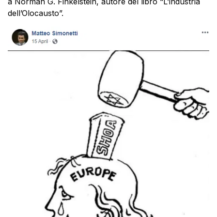
a Norman G. Finkelstein, autore del libro “L’industria
dell’Olocausto”.