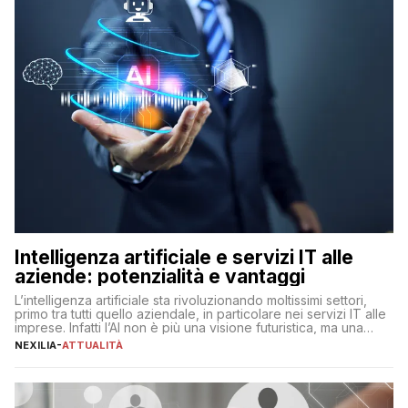
Intelligenza artificiale e servizi IT alle
aziende: potenzialità e vantaggi
L’intelligenza artificiale sta rivoluzionando moltissimi settori,
primo tra tutti quello aziendale, in particolare nei servizi IT alle
imprese. Infatti l’AI non è più una visione futuristica, ma una
realtà operativa che sta portando a un cambio significativo in
NEXILIA
-
ATTUALITÀ
ogni ambito. L’inserimento delle tecnologie di intelligenza
artificiale porta non solo all’ottimizzazione di diverse
operazioni, bensì comporta […]