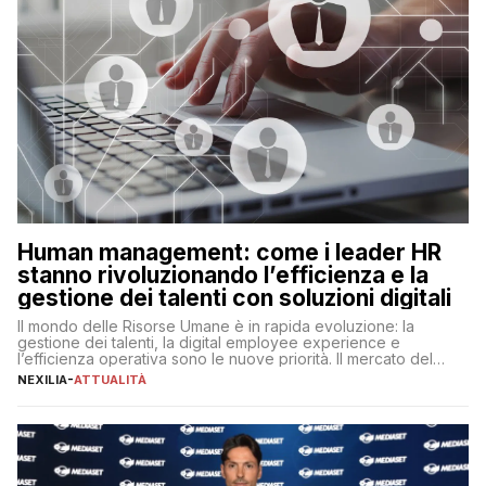
Human management: come i leader HR
stanno rivoluzionando l’efficienza e la
gestione dei talenti con soluzioni digitali
Il mondo delle Risorse Umane è in rapida evoluzione: la
gestione dei talenti, la digital employee experience e
l’efficienza operativa sono le nuove priorità. Il mercato del
lavoro, d’altra parte, è sempre più competitivo con una lotta
NEXILIA
-
ATTUALITÀ
per aggiudicarsi i talenti più validi che si intensifica e le
aspettative dei dipendenti in continua evoluzione. I […]