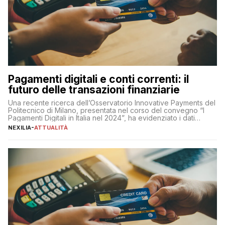
Pagamenti digitali e conti correnti: il
futuro delle transazioni finanziarie
Una recente ricerca dell’Osservatorio Innovative Payments del
Politecnico di Milano, presentata nel corso del convegno “I
Pagamenti Digitali in Italia nel 2024”, ha evidenziato i dati
definitivi del primo semestre 2024 relativamente alle
NEXILIA
-
ATTUALITÀ
transazioni dei pagamenti digitali con carta nel nostro Paese:
223 miliardi di euro. Si ritiene che il totale relativo ai 12 mesi […]