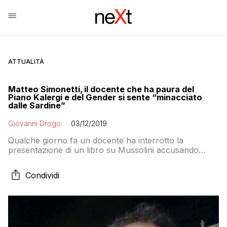
ATTUALITÀ
Matteo Simonetti, il docente che ha paura del
Piano Kalergi e del Gender si sente “minacciato
dalle Sardine”
Giovanni Drogo
03/12/2019
Qualche giorno fa un docente ha interrotto la
presentazione di un libro su Mussolini accusando
l’ANPI di aver fatto un comizio a senso unico senza
contraddittorio tendendo in ostaggio gli studenti. Il
Condividi
valoroso professore ha difeso la libertà di opinione,
come fa da anni quando parla di piano Kalergi, gender,
vaccini obbligatori e – curiosamente – ebrei