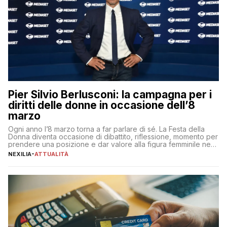
Pier Silvio Berlusconi: la campagna per i
diritti delle donne in occasione dell’8
marzo
Ogni anno l’8 marzo torna a far parlare di sé. La Festa della
Donna diventa occasione di dibattito, riflessione, momento per
prendere una posizione e dar valore alla figura femminile nella
sua complessità e crucialità. A lanciare un messaggio “forte e
NEXILIA
-
ATTUALITÀ
chiaro” quest’anno è stato anche Pier Silvio Berlusconi,
amministratore delegato di Mediaset, che ha […]