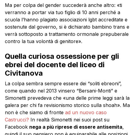
Ma per colpa del gender succederà anche altro: «ti
verranno a portar via tuo figlio di 10 anni perché a
scuola l’hanno plagiato associazioni lgbt accreditate e
sostenute dal governo, si è dichiarato bambino trans e
verrà sottoposto a trattamento ormonale prepuberale
contro la tua volontà di genitore».
Quella curiosa ossessione per gli
ebrei del docente del liceo di
Civitanova
La colpa sembra sempre essere dei “soliti ebreoni”,
come quando nel 2013 vinsero “Bersani-Monti” e
Simonetti prevedeva che «una delle prime leggi sarà la
galera per chi fa revisionismo storico sulla shoah». Ma
non è che siamo di fronte
ad un nuovo caso
Castrucci?
In realtà Simonetti nei suoi post su
Facebook
nega a più riprese di essere antisemita
,
quindi il suo pensiero non è equiparabile alle posizioni