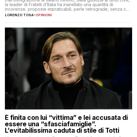
la leader di Fratelli d’Italia ha inanellato una quantità di
incorenze, proposte impraticabili, perle retrograde, senza che
nessuno – a destra come a sinistra – glielo abbia fatto notare
LORENZO TOSA
-
OPINIONI
È finita con lui “vittima” e lei accusata di
essere una “sfasciafamiglie”.
L’evitabilissima caduta di stile di Totti