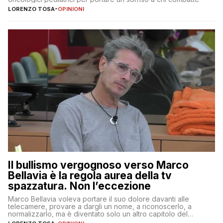
LORENZO TOSA
-
OPINIONI
Il bullismo vergognoso verso Marco
Bellavia è la regola aurea della tv
spazzatura. Non l’eccezione
Marco Bellavia voleva portare il suo dolore davanti alle
telecamere, provare a dargli un nome, a riconoscerlo, a
normalizzarlo, ma è diventato solo un altro capitolo del
copione