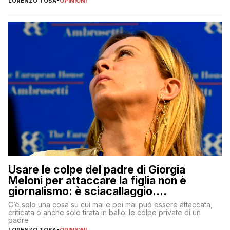
LORENZO TOSA
-
OPINIONI
Usare le colpe del padre di Giorgia
Meloni per attaccare la figlia non è
giornalismo: è sciacallaggio.
Dimostriamo di essere diversi
C’è solo una cosa su cui mai e poi mai può essere attaccata,
criticata o anche solo tirata in ballo: le colpe private di un
padre
LORENZO TOSA
-
OPINIONI