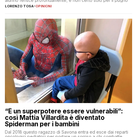
alunno ferisce profondamente, e non certo solo per il pugno
LORENZO TOSA
-
OPINIONI
“È un superpotere essere vulnerabili”:
così Mattia Villardita è diventato
Spiderman per i bambini
Dal 2018 questo ragazzo di Savona entra ed esce dai reparti
oncologici pediatrici per portare un sorriso a chi combatte