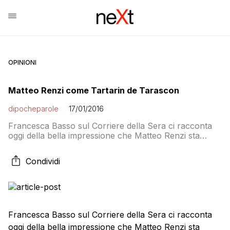
OPINIONI
Matteo Renzi come Tartarin de Tarascon
dipocheparole
17/01/2016
Francesca Basso sul Corriere della Sera ci racconta
oggi della bella impressione che Matteo Renzi sta
lasciando a Bruxelles e più in generale in Europa. Ne
esce un ritratto non esattamente elogiativo del
Condividi
premier, che ricorda quelli più acidi nei confronti di
Berlusconi: Eppure il premier Renzi solo un anno fa
godeva di un buon […]
Francesca Basso sul Corriere della Sera ci racconta
oggi della bella impressione che Matteo Renzi sta