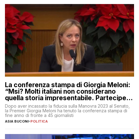
La conferenza stampa di Giorgia Meloni:
“Msi? Molti italiani non considerano
quella storia impresentabile. Parteciperò
al 25 aprile”
Dopo aver incassato la fiducia sulla Manovra 2023 al Senato,
la Premier Giorgia Meloni ha tenuto la conferenza stampa di
fine anno di fronte a 45 giornalisti
ASIA BUCONI
-
POLITICA