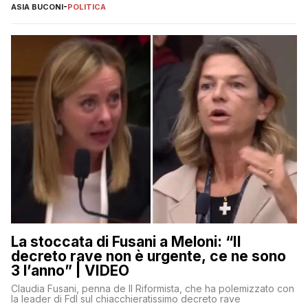
ASIA BUCONI
-
POLITICA
La stoccata di Fusani a Meloni: “Il
decreto rave non è urgente, ce ne sono
3 l’anno” | VIDEO
Claudia Fusani, penna de Il Riformista, che ha polemizzato con
la leader di FdI sul chiacchieratissimo decreto rave