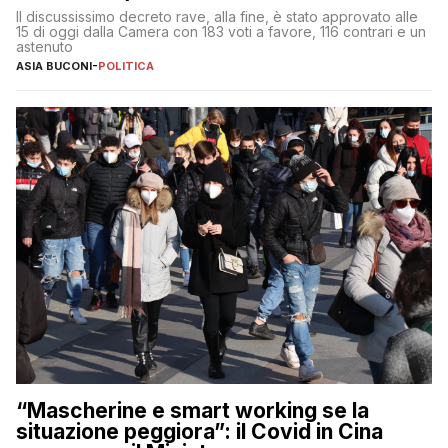
Il discussissimo decreto rave, alla fine, è stato approvato alle
15 di oggi dalla Camera con 183 voti a favore, 116 contrari e un
astenuto
ASIA BUCONI
-
POLITICA
“Mascherine e smart working se la
situazione peggiora”: il Covid in Cina