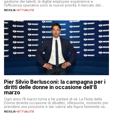
gestione dei talenti, la digital employee experience e
l’efficienza operativa sono le nuove priorità. Il mercato del
lavoro, d’altra parte, è sempre più competitivo con una lotta
NEXILIA
-
ATTUALITÀ
per aggiudicarsi i talenti più validi che si intensifica e le
aspettative dei dipendenti in continua evoluzione. I […]
Pier Silvio Berlusconi: la campagna per i
diritti delle donne in occasione dell’8
marzo
Ogni anno l’8 marzo torna a far parlare di sé. La Festa della
Donna diventa occasione di dibattito, riflessione, momento per
prendere una posizione e dar valore alla figura femminile nella
sua complessità e crucialità. A lanciare un messaggio “forte e
NEXILIA
-
ATTUALITÀ