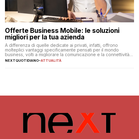
Offerte Business Mobile: le soluzioni
migliori per la tua azienda
A differenza di quelle dedicate ai privati, infatti, offrono
molteplici vantaggi specificamente pensati per il mondo
business, volti a migliorare la comunicazione e la connettività
degli utenti
NEXTQUOTIDIANO
-
ATTUALITÀ