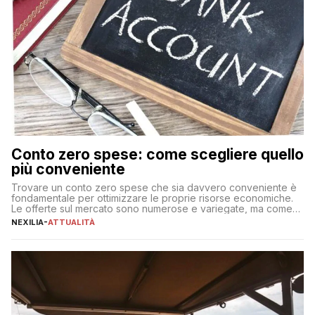
Conto zero spese: come scegliere quello
più conveniente
Trovare un conto zero spese che sia davvero conveniente è
fondamentale per ottimizzare le proprie risorse economiche.
Le offerte sul mercato sono numerose e variegate, ma come
individuare quella più adatta alle proprie esigenze senza
NEXILIA
-
ATTUALITÀ
incorrere in costi nascosti? Optare per un conto zero spese
significa eliminare le spese di gestione che spesso incidono
sul […]