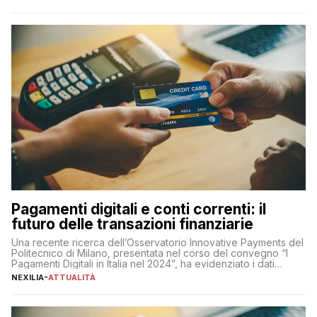
chiaro” quest’anno è stato anche Pier Silvio Berlusconi,
amministratore delegato di Mediaset, che ha […]
Pagamenti digitali e conti correnti: il
futuro delle transazioni finanziarie
Una recente ricerca dell’Osservatorio Innovative Payments del
Politecnico di Milano, presentata nel corso del convegno “I
Pagamenti Digitali in Italia nel 2024”, ha evidenziato i dati
definitivi del primo semestre 2024 relativamente alle
NEXILIA
-
ATTUALITÀ
transazioni dei pagamenti digitali con carta nel nostro Paese:
223 miliardi di euro. Si ritiene che il totale relativo ai 12 mesi […]