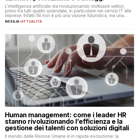
L’intelligenza artificiale sta rivoluzionando moltissimi settori,
primo tra tutti quello aziendale, in particolare nei servizi IT alle
imprese. Infatti l’AI non è più una visione futuristica, ma una
realtà operativa che sta portando a un cambio significativo in
NEXILIA
-
ATTUALITÀ
ogni ambito. L’inserimento delle tecnologie di intelligenza
artificiale porta non solo all’ottimizzazione di diverse
operazioni, bensì comporta […]
Human management: come i leader HR
stanno rivoluzionando l’efficienza e la
gestione dei talenti con soluzioni digitali
Il mondo delle Risorse Umane è in rapida evoluzione: la