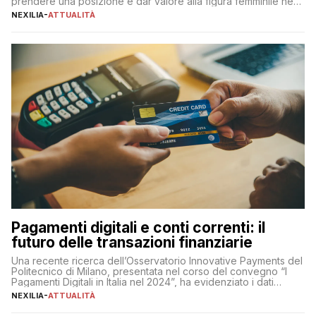
prendere una posizione e dar valore alla figura femminile nella
sua complessità e crucialità. A lanciare un messaggio “forte e
NEXILIA
-
ATTUALITÀ
chiaro” quest’anno è stato anche Pier Silvio Berlusconi,
amministratore delegato di Mediaset, che ha […]
Pagamenti digitali e conti correnti: il
futuro delle transazioni finanziarie
Una recente ricerca dell’Osservatorio Innovative Payments del
Politecnico di Milano, presentata nel corso del convegno “I
Pagamenti Digitali in Italia nel 2024”, ha evidenziato i dati
definitivi del primo semestre 2024 relativamente alle
NEXILIA
-
ATTUALITÀ
transazioni dei pagamenti digitali con carta nel nostro Paese:
223 miliardi di euro. Si ritiene che il totale relativo ai 12 mesi […]