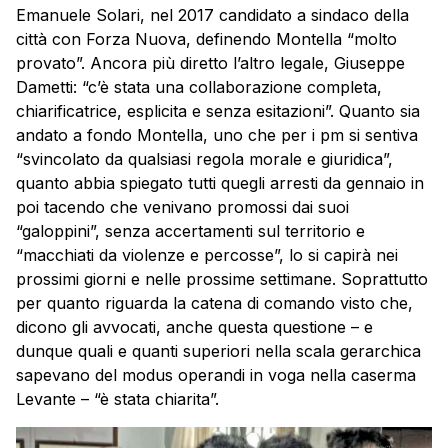
Emanuele Solari, nel 2017 candidato a sindaco della
città con Forza Nuova, definendo Montella “molto
provato”. Ancora più diretto l’altro legale, Giuseppe
Dametti: “c’è stata una collaborazione completa,
chiarificatrice, esplicita e senza esitazioni”. Quanto sia
andato a fondo Montella, uno che per i pm si sentiva
“svincolato da qualsiasi regola morale e giuridica”,
quanto abbia spiegato tutti quegli arresti da gennaio in
poi tacendo che venivano promossi dai suoi
“galoppini”, senza accertamenti sul territorio e
“macchiati da violenze e percosse”, lo si capirà nei
prossimi giorni e nelle prossime settimane. Soprattutto
per quanto riguarda la catena di comando visto che,
dicono gli avvocati, anche questa questione – e
dunque quali e quanti superiori nella scala gerarchica
sapevano del modus operandi in voga nella caserma
Levante – “è stata chiarita”.