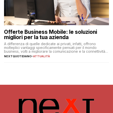
Offerte Business Mobile: le soluzioni
migliori per la tua azienda
A differenza di quelle dedicate ai privati, infatti, offrono
molteplici vantaggi specificamente pensati per il mondo
business, volti a migliorare la comunicazione e la connettività
degli utenti
NEXTQUOTIDIANO
-
ATTUALITÀ