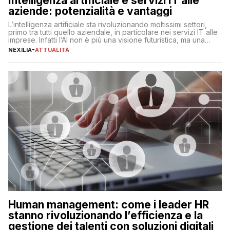
Intelligenza artificiale e servizi IT alle
aziende: potenzialità e vantaggi
L’intelligenza artificiale sta rivoluzionando moltissimi settori,
primo tra tutti quello aziendale, in particolare nei servizi IT alle
imprese. Infatti l’AI non è più una visione futuristica, ma una
realtà operativa che sta portando a un cambio significativo in
NEXILIA
-
ATTUALITÀ
ogni ambito. L’inserimento delle tecnologie di intelligenza
artificiale porta non solo all’ottimizzazione di diverse
operazioni, bensì comporta […]
Human management: come i leader HR
stanno rivoluzionando l’efficienza e la
gestione dei talenti con soluzioni digitali