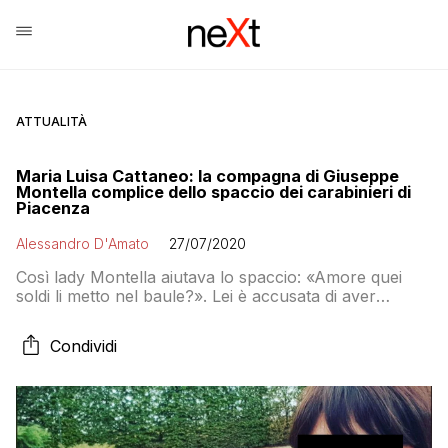
ATTUALITÀ
Maria Luisa Cattaneo: la compagna di Giuseppe
Montella complice dello spaccio dei carabinieri di
Piacenza
Alessandro D'Amato
27/07/2020
Così lady Montella aiutava lo spaccio: «Amore quei
soldi li metto nel baule?». Lei è accusata di aver
trasportato droga con il compagno e di averla
nascosta nel garage di casa
Condividi