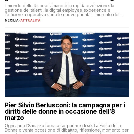
Il mondo delle Risorse Umane è in rapida evoluzione: la
gestione dei talenti, la digital employee experience e
l’efficienza operativa sono le nuove priorità. Il mercato del
lavoro, d’altra parte, è sempre più competitivo con una lotta
NEXILIA
-
ATTUALITÀ
per aggiudicarsi i talenti più validi che si intensifica e le
aspettative dei dipendenti in continua evoluzione. I […]
Pier Silvio Berlusconi: la campagna per i
diritti delle donne in occasione dell’8
marzo
Ogni anno l’8 marzo torna a far parlare di sé. La Festa della
Donna diventa occasione di dibattito, riflessione, momento per