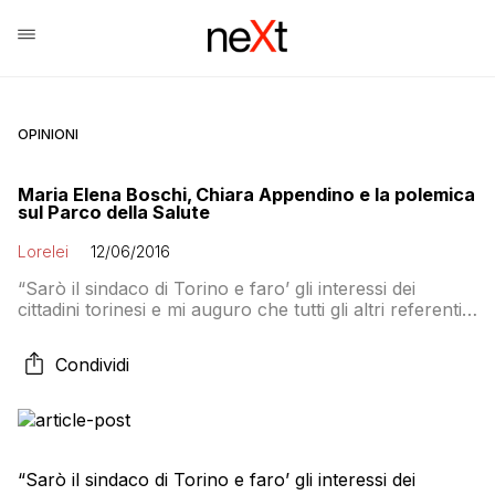
OPINIONI
Maria Elena Boschi, Chiara Appendino e la polemica
sul Parco della Salute
Lorelei
12/06/2016
“Sarò il sindaco di Torino e faro’ gli interessi dei
cittadini torinesi e mi auguro che tutti gli altri referenti
istituzionali, governo compreso, faccia lo stesso. Un
governo non puo’ fare differenze fra partiti”, a
Condividi
seconda di chi vince le elezioni amministrative,
“perché questo e’ un ricatto”. Lo ha detto Chiara
Appendino, candidata sindaco per […]
“Sarò il sindaco di Torino e faro’ gli interessi dei