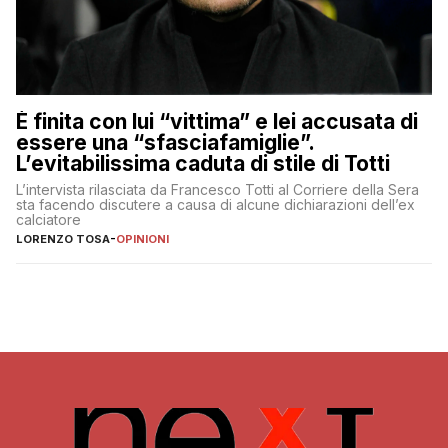
È finita con lui “vittima” e lei accusata di
essere una “sfasciafamiglie”.
L’evitabilissima caduta di stile di Totti
L’intervista rilasciata da Francesco Totti al Corriere della Sera
sta facendo discutere a causa di alcune dichiarazioni dell’ex
calciatore
LORENZO TOSA
-
OPINIONI