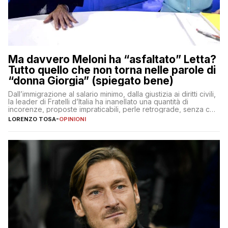
Ma davvero Meloni ha “asfaltato” Letta?
Tutto quello che non torna nelle parole di
“donna Giorgia” (spiegato bene)
Dall’immigrazione al salario minimo, dalla giustizia ai diritti civili,
la leader di Fratelli d’Italia ha inanellato una quantità di
incorenze, proposte impraticabili, perle retrograde, senza che
nessuno – a destra come a sinistra – glielo abbia fatto notare
LORENZO TOSA
-
OPINIONI