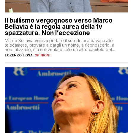
Il bullismo vergognoso verso Marco
Bellavia è la regola aurea della tv
spazzatura. Non l’eccezione
Marco Bellavia voleva portare il suo dolore davanti alle
telecamere, provare a dargli un nome, a riconoscerlo, a
normalizzarlo, ma è diventato solo un altro capitolo del
copione
LORENZO TOSA
-
OPINIONI