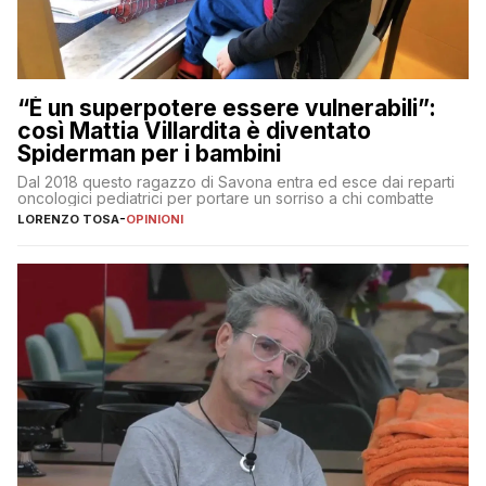
“È un superpotere essere vulnerabili”:
così Mattia Villardita è diventato
Spiderman per i bambini
Dal 2018 questo ragazzo di Savona entra ed esce dai reparti
oncologici pediatrici per portare un sorriso a chi combatte
LORENZO TOSA
-
OPINIONI