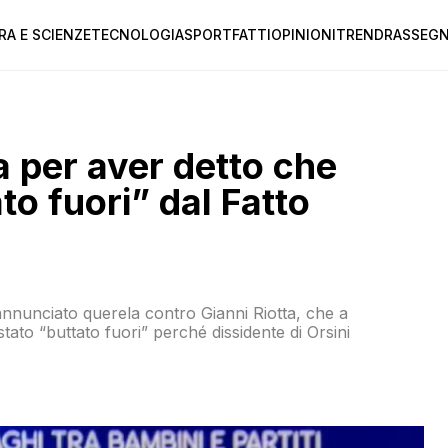
RA E SCIENZE
TECNOLOGIA
SPORT
FATTI
OPINIONI
TREND
RASSEGN
a per aver detto che
o fuori” dal Fatto
annunciato querela contro Gianni Riotta, che a
ato “buttato fuori” perché dissidente di Orsini