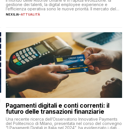
Il mondo delle Risorse Umane è in rapida evoluzione: la
gestione dei talenti, la digital employee experience e
l’efficienza operativa sono le nuove priorità. Il mercato del
lavoro, d’altra parte, è sempre più competitivo con una lotta
NEXILIA
-
ATTUALITÀ
per aggiudicarsi i talenti più validi che si intensifica e le
aspettative dei dipendenti in continua evoluzione. I […]
i
Pagamenti digitali e conti correnti: il
futuro delle transazioni finanziarie
Una recente ricerca dell’Osservatorio Innovative Payments
del Politecnico di Milano, presentata nel corso del convegno
“I Pagamenti Digitali in Italia nel 2024”, ha evidenziato i dati