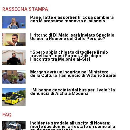
RASSEGNA STAMPA
Pane, latte e assorbenti: cosa cambierà
con la prossima manovra di bilancio
Il ritorno di Di Maio: sarà Inviato Speciale
Ue per la Regione del Golfo Persico?
“Spero abbia chiesto di togliere il mio
travel ban”, così Patrick Zaki dopo
l’incontro tra Meloni e al-Sisi
Morgan avrà un incarico nel Ministero
della Cultura, l’annuncio di Vittorio Sgarbi
“Mi hanno cacciata dal bus per il velo”: la
denuncia di Aicha a Modena
FAQ
Incidente stradale all’uscita di Novara:
morte due donne, arrestato un uomo alla
guida senza patente