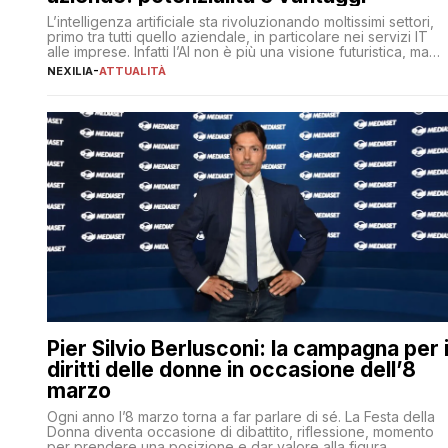
L’intelligenza artificiale sta rivoluzionando moltissimi settori,
primo tra tutti quello aziendale, in particolare nei servizi IT
alle imprese. Infatti l’AI non è più una visione futuristica, ma
una realtà operativa che sta portando a un cambio
NEXILIA
-
ATTUALITÀ
significativo in ogni ambito. L’inserimento delle tecnologie di
intelligenza artificiale porta non solo all’ottimizzazione di
diverse operazioni, bensì comporta […]
Pier Silvio Berlusconi: la campagna per 
diritti delle donne in occasione dell’8
marzo
Ogni anno l’8 marzo torna a far parlare di sé. La Festa della
Donna diventa occasione di dibattito, riflessione, momento
per prendere una posizione e dar valore alla figura