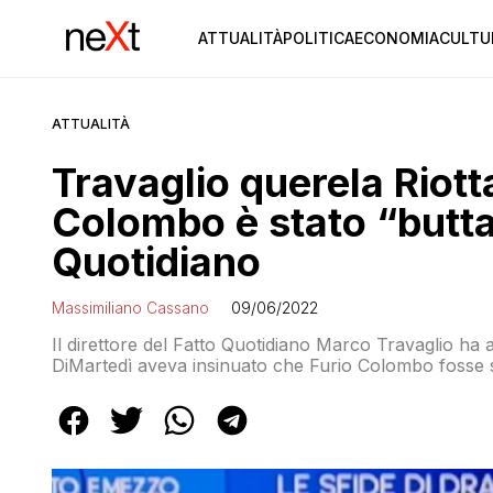
ATTUALITÀ
POLITICA
ECONOMIA
CULTU
ATTUALITÀ
Travaglio querela Riott
Colombo è stato “buttat
Quotidiano
Massimiliano Cassano
09/06/2022
Il direttore del Fatto Quotidiano Marco Travaglio ha 
DiMartedì aveva insinuato che Furio Colombo fosse st