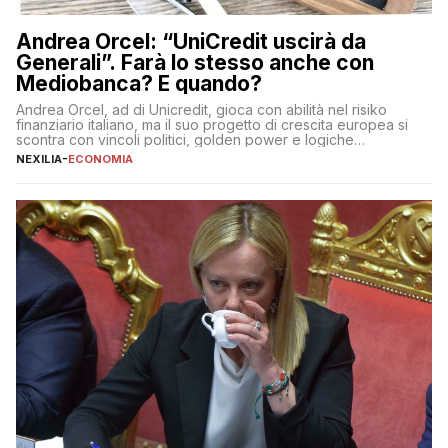
Andrea Orcel: “UniCredit uscirà da
Generali”. Farà lo stesso anche con
Mediobanca? E quando?
Andrea Orcel, ad di Unicredit, gioca con abilità nel risiko
finanziario italiano, ma il suo progetto di crescita europea si
scontra con vincoli politici, golden power e logiche
protezionistiche. Orcel e la mossa su Generali Andrea Orcel,
NEXILIA
-
ECONOMIA
ad di Unicredit, continua a sorprendere per la sua capacità di
muoversi con decisione in un contesto finanziario […]