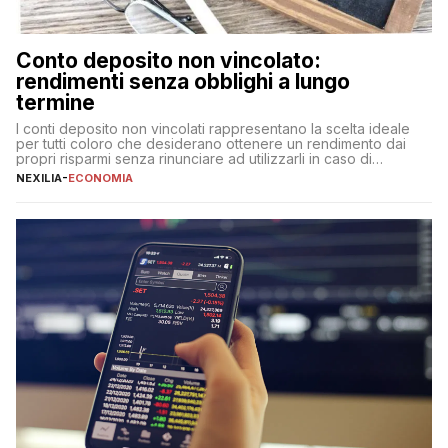
Conto deposito non vincolato:
rendimenti senza obblighi a lungo
termine
I conti deposito non vincolati rappresentano la scelta ideale
per tutti coloro che desiderano ottenere un rendimento dai
propri risparmi senza rinunciare ad utilizzarli in caso di
necessità. A differenza delle forme vincolate tradizionali,
NEXILIA
-
ECONOMIA
questa tipologia consente di accedere alle somme versate in
qualsiasi momento, offrendo un equilibrio tra sicurezza,
flessibilità e rendimento. Come funzionano […]