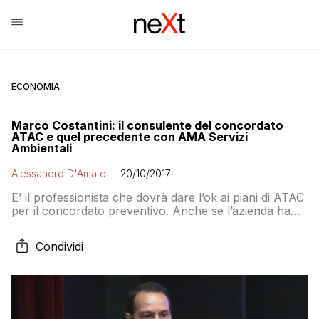
ECONOMIA
Marco Costantini: il consulente del concordato
ATAC e quel precedente con AMA Servizi
Ambientali
Alessandro D'Amato
20/10/2017
E’ il professionista che dovrà dare l’ok ai piani di ATAC
per il concordato preventivo. Anche se l’azienda ha
smentito che sia stato nominato con affidamento
diretto. Ma ha svolto lo stesso ruolo anche per AMA
Condividi
Servizi Ambientali. In una procedura che non è andata
a buon fine