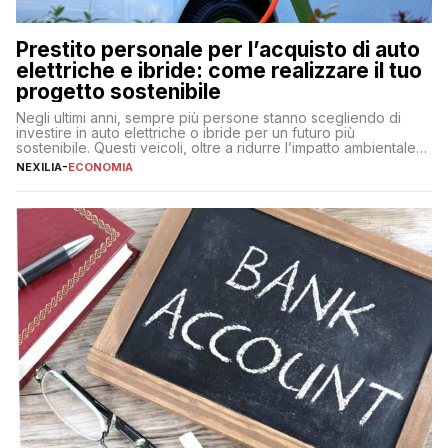
Prestito personale per l’acquisto di auto
elettriche e ibride: come realizzare il tuo
progetto sostenibile
Negli ultimi anni, sempre più persone stanno scegliendo di
investire in auto elettriche o ibride per un futuro più
sostenibile. Questi veicoli, oltre a ridurre l’impatto ambientale,
offrono vantaggi economici a lungo termine, come minori costi
NEXILIA
-
ECONOMIA
di gestione e benefici fiscali. Tuttavia, l’acquisto di un’auto
nuova rappresenta un impegno finanziario significativo. Come
fare se non […]