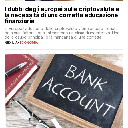
I dubbi degli europei sulle criptovalute e
la necessità di una corretta educazione
finanziaria
In Europa l’adozione delle criptovalute viene ancora frenata
da alcuni fattori, i quali alimentano un clima di incertezza. Una
delle cause principali è la mancanza di una corretta
educazione finanziaria, che impedisce ad una larga parte della
NEXILIA
-
ECONOMIA
popolazione di comprendere in modo adeguato il
funzionamento e le implicazioni di questi asset digitali. Dubbi
sulle criptovalute: […]