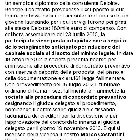
un semplice diplomato della consulente Deloitte.
Benché il contratto prevedesse il «supporto di due
figure professionali» ci si accontentò di una sola: un
giovane laureando per i cui servigi furono poi girati
alla stessa Deloitte: 180mila euro di compenso. Con
delibera assembleare del 23 luglio 2010,
la
partecipata viene posta in liquidazione a seguito
dello scioglimento anticipato per riduzione del
capitale sociale al di sotto del minimo legale
. In data
18 ottobre 2012 la società presenta ricorso per
ammissione alla procedura di concordato preventivo
con riserva di deposito della proposta, del piano e
della documentazione ex art.161 legge fallimentare.
Con provvedimento del 16 luglio 2013 il tribunale
ordinario di Roma – sez. fallimentare –
ammette la
società alla procedura di concordato preventivo
,
designando il giudice delegato al procedimento,
nominando il commissario giudiziale e fissando
l’adunanza dei creditori per la discussione e per
l’approvazione del concordato innanzi al giudice
delegato per il giorno 19 novembre 2013. E qui si
inserisce nella vicenda il nostro
Marco Costantini
.