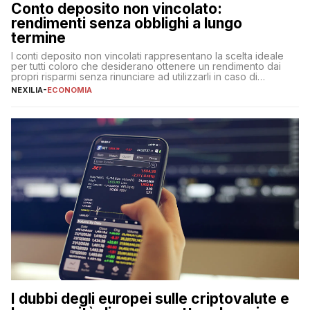
Conto deposito non vincolato:
rendimenti senza obblighi a lungo
termine
I conti deposito non vincolati rappresentano la scelta ideale
per tutti coloro che desiderano ottenere un rendimento dai
propri risparmi senza rinunciare ad utilizzarli in caso di
necessità. A differenza delle forme vincolate tradizionali,
NEXILIA
-
ECONOMIA
questa tipologia consente di accedere alle somme versate in
qualsiasi momento, offrendo un equilibrio tra sicurezza,
flessibilità e rendimento. Come funzionano […]
I dubbi degli europei sulle criptovalute e