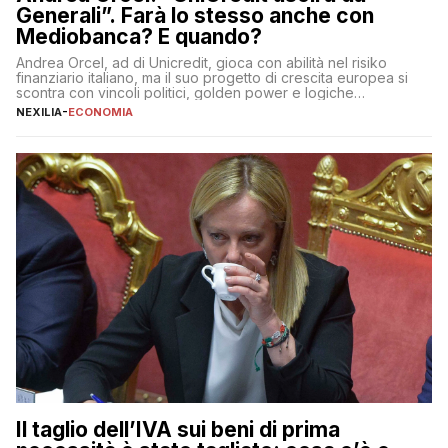
Generali”. Farà lo stesso anche con
Mediobanca? E quando?
Andrea Orcel, ad di Unicredit, gioca con abilità nel risiko
finanziario italiano, ma il suo progetto di crescita europea si
scontra con vincoli politici, golden power e logiche
protezionistiche. Orcel e la mossa su Generali Andrea Orcel,
NEXILIA
-
ECONOMIA
ad di Unicredit, continua a sorprendere per la sua capacità di
muoversi con decisione in un contesto finanziario […]
Il taglio dell’IVA sui beni di prima