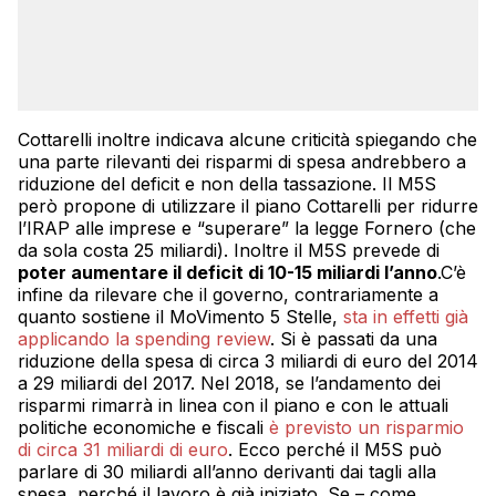
Cottarelli inoltre indicava alcune criticità spiegando che
una parte rilevanti dei risparmi di spesa andrebbero a
riduzione del deficit e non della tassazione. Il M5S
però propone di utilizzare il piano Cottarelli per ridurre
l’IRAP alle imprese e “superare” la legge Fornero (che
da sola costa 25 miliardi). Inoltre il M5S prevede di
poter aumentare il deficit di 10-15 miliardi l’anno
.C’è
infine da rilevare che il governo, contrariamente a
quanto sostiene il MoVimento 5 Stelle,
sta in effetti già
applicando la spending review
. Si è passati da una
riduzione della spesa di circa 3 miliardi di euro del 2014
a 29 miliardi del 2017. Nel 2018, se l’andamento dei
risparmi rimarrà in linea con il piano e con le attuali
politiche economiche e fiscali
è previsto un risparmio
di circa 31 miliardi di euro
. Ecco perché il M5S può
parlare di 30 miliardi all’anno derivanti dai tagli alla
spesa, perché il lavoro è già iniziato. Se – come