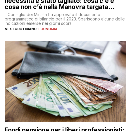
necessità è stato tagliato: cosa c’è e
cosa non c’è nella Manovra targata
Meloni
Il Consiglio dei Ministri ha approvato il documento
programmatico di bilancio per il 2023. Spariscono alcune delle
indicazioni emerse nei giorni scorsi
NEXTQUOTIDIANO
-
ECONOMIA
Fondi pensione per i liberi professionisti: