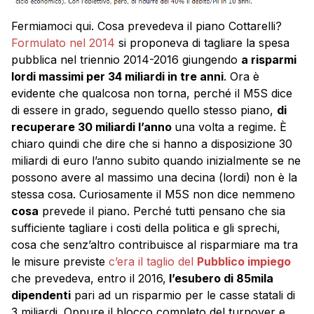
Fermiamoci qui. Cosa prevedeva il piano Cottarelli?
Formulato nel 2014
si proponeva di tagliare la spesa
pubblica nel triennio 2014-2016 giungendo
a risparmi
lordi massimi per 34 miliardi in tre anni
. Ora è
evidente che qualcosa non torna, perché il M5S dice
di essere in grado, seguendo quello stesso piano,
di
recuperare 30 miliardi l’anno
una volta a regime. È
chiaro quindi che dire che si hanno a disposizione 30
miliardi di euro l’anno subito quando inizialmente se ne
possono avere al massimo una decina (lordi) non è la
stessa cosa. Curiosamente il M5S non dice nemmeno
cosa
prevede il piano. Perché tutti pensano che sia
sufficiente tagliare i costi della politica e gli sprechi,
cosa che senz’altro contribuisce al risparmiare ma tra
le misure previste
c’era il taglio del
Pubblico impiego
che prevedeva, entro il 2016,
l’esubero di 85mila
dipendenti
pari ad un risparmio per le casse statali di
3 miliardi. Oppure il blocco completo del turnover e