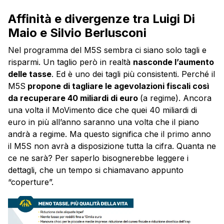
Affinità e divergenze tra Luigi Di
Maio e Silvio Berlusconi
Nel programma del M5S sembra ci siano solo tagli e
risparmi. Un taglio però in realtà
nasconde l’aumento
delle tasse
. Ed è uno dei tagli più consistenti. Perché il
M5S
propone di tagliare le agevolazioni fiscali così
da recuperare 40 miliardi di euro
(a regime). Ancora
una volta il MoVimento dice che quei 40 miliardi di
euro in più all’anno saranno una volta che il piano
andrà a regime. Ma questo significa che il primo anno
il M5S non avrà a disposizione tutta la cifra. Quanta ne
ce ne sarà? Per saperlo bisognerebbe leggere i
dettagli, che un tempo si chiamavano appunto
“coperture”.