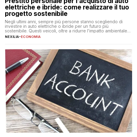
Prestito personale per l’acquisto di auto
elettriche e ibride: come realizzare il tuo
progetto sostenibile
Negli ultimi anni, sempre più persone stanno scegliendo di
investire in auto elettriche o ibride per un futuro più
sostenibile. Questi veicoli, oltre a ridurre l’impatto ambientale,
offrono vantaggi economici a lungo termine, come minori costi
NEXILIA
-
ECONOMIA
di gestione e benefici fiscali. Tuttavia, l’acquisto di un’auto
nuova rappresenta un impegno finanziario significativo. Come
fare se non […]