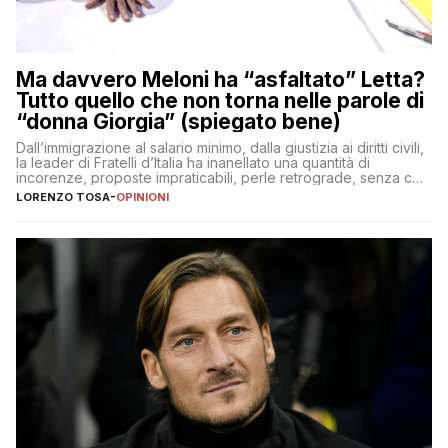
Ma davvero Meloni ha “asfaltato” Letta?
Tutto quello che non torna nelle parole di
“donna Giorgia” (spiegato bene)
Dall’immigrazione al salario minimo, dalla giustizia ai diritti civili,
la leader di Fratelli d’Italia ha inanellato una quantità di
incorenze, proposte impraticabili, perle retrograde, senza che
nessuno – a destra come a sinistra – glielo abbia fatto notare
LORENZO TOSA
-
OPINIONI