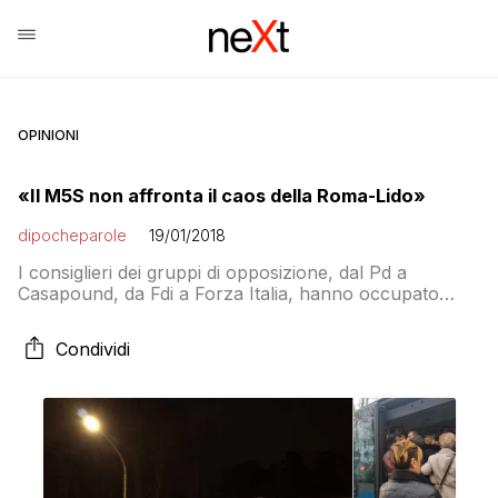
OPINIONI
«Il M5S non affronta il caos della Roma-Lido»
dipocheparole
19/01/2018
I consiglieri dei gruppi di opposizione, dal Pd a
Casapound, da Fdi a Forza Italia, hanno occupato
stamani l’aula consiliare del municipio X a Ostia per
protesta dopo il rifiuto della maggioranza pentastellata
Condividi
di discutere una mozione sui disservizi, verificatisi
soprattutto ieri, della ferrovia Roma-Lido. Lo fanno
sapere in diversi comunicati esponenti dei vari gruppi
[…]