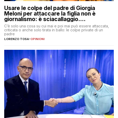
Usare le colpe del padre di Giorgia
Meloni per attaccare la figlia non è
giornalismo: è sciacallaggio.
Dimostriamo di essere diversi
C’è solo una cosa su cui mai e poi mai può essere attaccata,
criticata o anche solo tirata in ballo: le colpe private di un
padre
LORENZO TOSA
-
OPINIONI