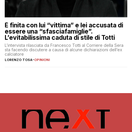
È finita con lui “vittima” e lei accusata di
essere una “sfasciafamiglie”.
L’evitabilissima caduta di stile di Totti
L’intervista rilasciata da Francesco Totti al Corriere della Sera
sta facendo discutere a causa di alcune dichiarazioni dell’ex
calciatore
LORENZO TOSA
-
OPINIONI