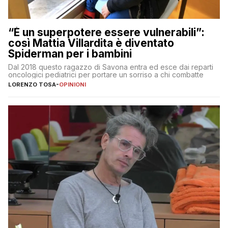
“È un superpotere essere vulnerabili”:
così Mattia Villardita è diventato
Spiderman per i bambini
Dal 2018 questo ragazzo di Savona entra ed esce dai reparti
oncologici pediatrici per portare un sorriso a chi combatte
LORENZO TOSA
-
OPINIONI