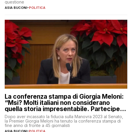
questione
ASIA BUCONI
-
POLITICA
La conferenza stampa di Giorgia Meloni:
“Msi? Molti italiani non considerano
quella storia impresentabile. Parteciperò
al 25 aprile”
Dopo aver incassato la fiducia sulla Manovra 2023 al Senato,
la Premier Giorgia Meloni ha tenuto la conferenza stampa di
fine anno di fronte a 45 giornalisti
ASIA BUCONI
-
POLITICA