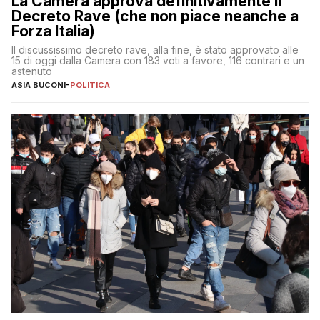
La Camera approva definitivamente il
Decreto Rave (che non piace neanche a
Forza Italia)
Il discussissimo decreto rave, alla fine, è stato approvato alle
15 di oggi dalla Camera con 183 voti a favore, 116 contrari e un
astenuto
ASIA BUCONI
-
POLITICA