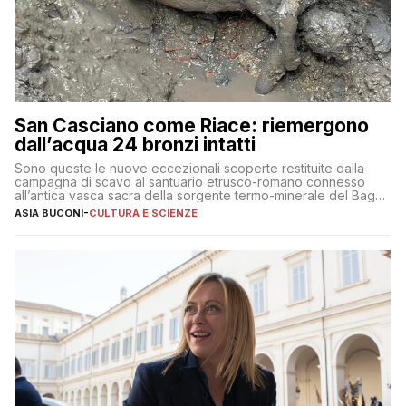
San Casciano come Riace: riemergono
dall’acqua 24 bronzi intatti
Sono queste le nuove eccezionali scoperte restituite dalla
campagna di scavo al santuario etrusco-romano connesso
all’antica vasca sacra della sorgente termo-minerale del Bagno
Grande
ASIA BUCONI
-
CULTURA E SCIENZE