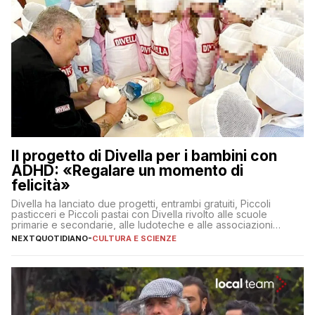
Il progetto di Divella per i bambini con
ADHD: «Regalare un momento di
felicità»
Divella ha lanciato due progetti, entrambi gratuiti, Piccoli
pasticceri e Piccoli pastai con Divella rivolto alle scuole
primarie e secondarie, alle ludoteche e alle associazioni
pugliesi che si occupano di bambini con ADHD
NEXTQUOTIDIANO
-
CULTURA E SCIENZE