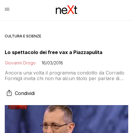
CULTURA E SCIENZE
Lo spettacolo dei free vax a Piazzapulita
Giovanni Drogo
16/03/2018
Ancora una volta il programma condotto da Corrado
Formigli invita chi non ha alcun titolo per parlare di
vaccini e facendo credere al pubblico che l’opinione di
una mamma informata valga tanto quanto quella di un
Condividi
epidemiologo come Pier Luigi Lopalco