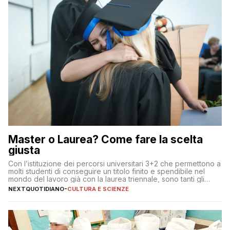
Master o Laurea? Come fare la scelta
giusta
Con l’istituzione dei percorsi universitari 3+2 che permettono a
molti studenti di conseguire un titolo finito e spendibile nel
mondo del lavoro già con la laurea triennale, sono tanti gli
interrogativi che si pongono gli studenti una volta raggiunto
NEXTQUOTIDIANO
-
CULTURA E SCIENZE
l’obiettivo di primo livello