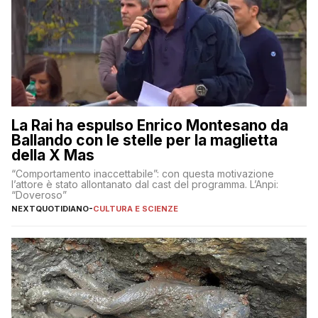
La Rai ha espulso Enrico Montesano da
Ballando con le stelle per la maglietta
della X Mas
“Comportamento inaccettabile”: con questa motivazione
l’attore è stato allontanato dal cast del programma. L’Anpi:
“Doveroso”
NEXTQUOTIDIANO
-
CULTURA E SCIENZE