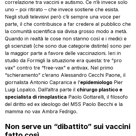
correlazione tra vaccini e autismo. Ce n’è invece solo
uno – poi ritirato – che invece sostiene che esista.
Negli studi televisivi però c’è sempre una voce per
parte, il che contribuisce a far credere al pubblico che
la comunità scientifica sia divisa grosso modo a metà.
Quando in realtà le cose non stanno così e i medici e
gli scienziati (che sono due categorie distinte) sono per
la maggior parte a favore delle vaccinazioni. Ieri in
studio da Formigli la situazione era questa: tre “pro
vax” contro tre “free-vax” e antivax. Nel primo
“schieramento” c’erano Alessandro Cecchi Paone, il
giornalista Antonio Caprarica e l’
epidemiologo
Pier
Luigi Lopalco. Dall’altra parte il
chirurgo plastico e
specialista di rinoplastica
Paolo Gottarelli, il filosofo
del diritto ed ex ideologo del M5S Paolo Becchi e la
mamma no vax Ambra Fedrigo.
Non serve un “dibattito” sui vaccini
fatto così