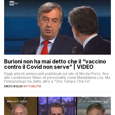
Burioni non ha mai detto che il “vaccino
contro il Covid non serve” | VIDEO
Dagli articoli ammiccanti pubblicati sul sito di Nicola Porro, fino
alle condivisioni fallaci di personalità come Maddalena Loy. Ma
l’immunologo ha detto altro a “Che Tempo Che Fa”
ENZO BOLDI
-
ATTUALITÀ