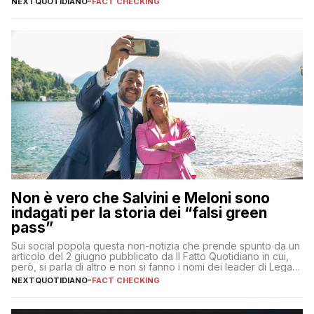
NEXTQUOTIDIANO
-
FACT CHECKING
Non è vero che Salvini e Meloni sono
indagati per la storia dei “falsi green
pass”
Sui social popola questa non-notizia che prende spunto da un
articolo del 2 giugno pubblicato da Il Fatto Quotidiano in cui,
però, si parla di altro e non si fanno i nomi dei leader di Lega e
Fratelli d’Italia
NEXTQUOTIDIANO
-
FACT CHECKING