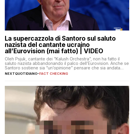
La supercazzola di Santoro sul saluto
nazista del cantante ucraino
all’Eurovision (mai fatto) | VIDEO
Oleh Psjuk, cantante dei “Kalush Orchestra”, non ha fatto il
saluto nazista abbandonando il palco dell’Eurovision. Anche se
Santoro sostiene sia “un’opinione” pensare che sia andata
così
NEXTQUOTIDIANO
-
FACT CHECKING