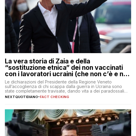
La vera storia di Zaia e della
“sostituzione etnica” dei non vaccinati
con i lavoratori ucraini (che non c’è e non
ci sarà)
Le dichiarazioni del Presidente della Regione Veneto
sull’accoglienza di chi scappa dalla guerra in Ucraina sono
state completamente travisate, dando vita a dei paradossali
falsi che girano sui social
NEXTQUOTIDIANO
-
FACT CHECKING