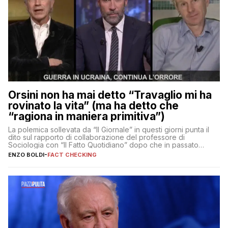
Orsini non ha mai detto “Travaglio mi ha
rovinato la vita” (ma ha detto che
“ragiona in maniera primitiva”)
La polemica sollevata da “Il Giornale” in questi giorni punta il
dito sul rapporto di collaborazione del professore di
Sociologia con “Il Fatto Quotidiano” dopo che in passato
erano volati stracci
ENZO BOLDI
-
FACT CHECKING