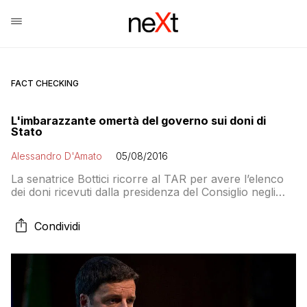
FACT CHECKING
L'imbarazzante omertà del governo sui doni di
Stato
Alessandro D'Amato
05/08/2016
La senatrice Bottici ricorre al TAR per avere l’elenco
dei doni ricevuti dalla presidenza del Consiglio negli
ultimi dieci anni e la loro destinazione. Il tribunale le dà
ragione. E il governo ricorre al Consiglio di Stato. Ma
Condividi
la trasparenza?