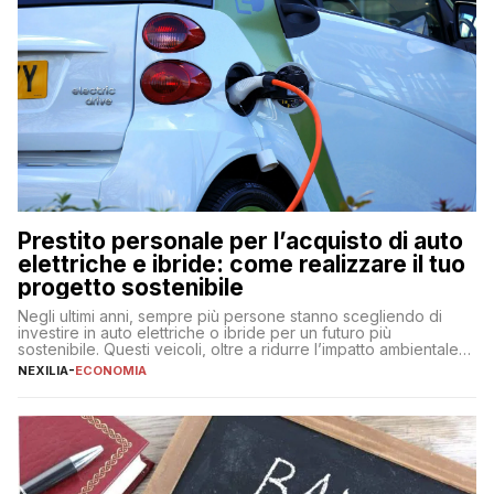
Prestito personale per l’acquisto di auto
elettriche e ibride: come realizzare il tuo
progetto sostenibile
Negli ultimi anni, sempre più persone stanno scegliendo di
investire in auto elettriche o ibride per un futuro più
sostenibile. Questi veicoli, oltre a ridurre l’impatto ambientale,
offrono vantaggi economici a lungo termine, come minori costi
NEXILIA
-
ECONOMIA
di gestione e benefici fiscali. Tuttavia, l’acquisto di un’auto
nuova rappresenta un impegno finanziario significativo. Come
fare se non […]