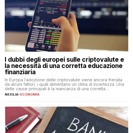
I dubbi degli europei sulle criptovalute e
la necessità di una corretta educazione
finanziaria
In Europa l’adozione delle criptovalute viene ancora frenata
da alcuni fattori, i quali alimentano un clima di incertezza. Una
delle cause principali è la mancanza di una corretta
educazione finanziaria, che impedisce ad una larga parte della
NEXILIA
-
ECONOMIA
popolazione di comprendere in modo adeguato il
funzionamento e le implicazioni di questi asset digitali. Dubbi
sulle criptovalute: […]