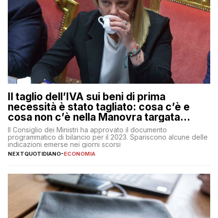
Il taglio dell’IVA sui beni di prima
necessità è stato tagliato: cosa c’è e
cosa non c’è nella Manovra targata
Meloni
Il Consiglio dei Ministri ha approvato il documento
programmatico di bilancio per il 2023. Spariscono alcune delle
indicazioni emerse nei giorni scorsi
NEXTQUOTIDIANO
-
ECONOMIA