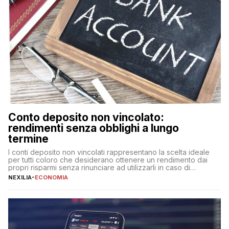
Conto deposito non vincolato:
rendimenti senza obblighi a lungo
termine
I conti deposito non vincolati rappresentano la scelta ideale
per tutti coloro che desiderano ottenere un rendimento dai
propri risparmi senza rinunciare ad utilizzarli in caso di
necessità. A differenza delle forme vincolate tradizionali,
NEXILIA
-
ECONOMIA
questa tipologia consente di accedere alle somme versate in
qualsiasi momento, offrendo un equilibrio tra sicurezza,
flessibilità e rendimento. Come funzionano […]