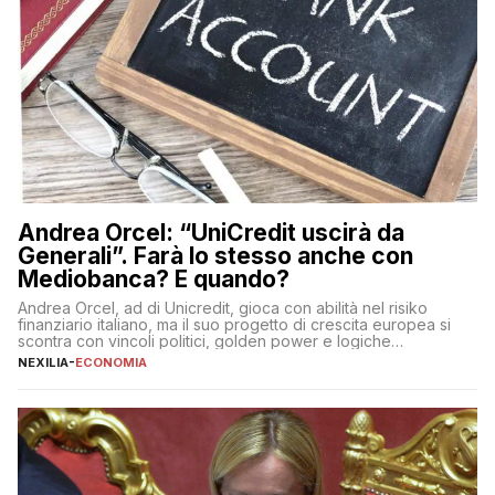
Andrea Orcel: “UniCredit uscirà da
Generali”. Farà lo stesso anche con
Mediobanca? E quando?
Andrea Orcel, ad di Unicredit, gioca con abilità nel risiko
finanziario italiano, ma il suo progetto di crescita europea si
scontra con vincoli politici, golden power e logiche
protezionistiche. Orcel e la mossa su Generali Andrea Orcel,
NEXILIA
-
ECONOMIA
ad di Unicredit, continua a sorprendere per la sua capacità di
muoversi con decisione in un contesto finanziario […]