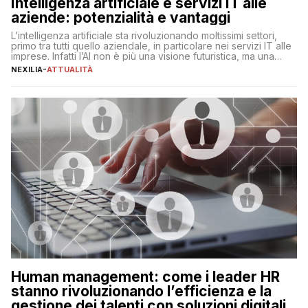
Intelligenza artificiale e servizi IT alle
aziende: potenzialità e vantaggi
L’intelligenza artificiale sta rivoluzionando moltissimi settori,
primo tra tutti quello aziendale, in particolare nei servizi IT alle
imprese. Infatti l’AI non è più una visione futuristica, ma una
realtà operativa che sta portando a un cambio significativo in
NEXILIA
-
ATTUALITÀ
ogni ambito. L’inserimento delle tecnologie di intelligenza
artificiale porta non solo all’ottimizzazione di diverse
operazioni, bensì comporta […]
Human management: come i leader HR
stanno rivoluzionando l’efficienza e la
gestione dei talenti con soluzioni digitali