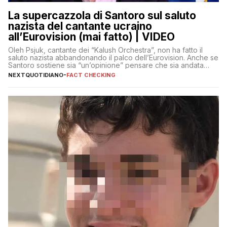
La supercazzola di Santoro sul saluto
nazista del cantante ucraino
all’Eurovision (mai fatto) | VIDEO
Oleh Psjuk, cantante dei “Kalush Orchestra”, non ha fatto il
saluto nazista abbandonando il palco dell’Eurovision. Anche se
Santoro sostiene sia “un’opinione” pensare che sia andata
così
NEXTQUOTIDIANO
-
FACT CHECKING