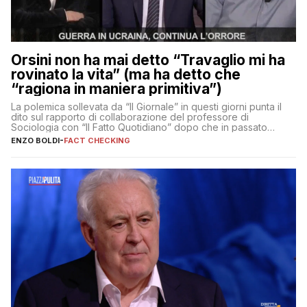
Orsini non ha mai detto “Travaglio mi ha
rovinato la vita” (ma ha detto che
“ragiona in maniera primitiva”)
La polemica sollevata da “Il Giornale” in questi giorni punta il
dito sul rapporto di collaborazione del professore di
Sociologia con “Il Fatto Quotidiano” dopo che in passato
erano volati stracci
ENZO BOLDI
-
FACT CHECKING