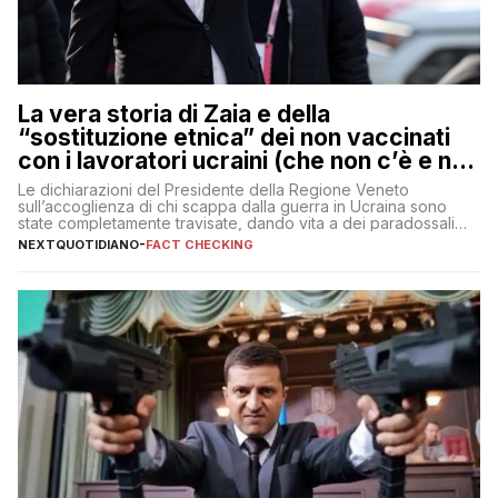
La vera storia di Zaia e della
“sostituzione etnica” dei non vaccinati
con i lavoratori ucraini (che non c’è e non
ci sarà)
Le dichiarazioni del Presidente della Regione Veneto
sull’accoglienza di chi scappa dalla guerra in Ucraina sono
state completamente travisate, dando vita a dei paradossali
falsi che girano sui social
NEXTQUOTIDIANO
-
FACT CHECKING