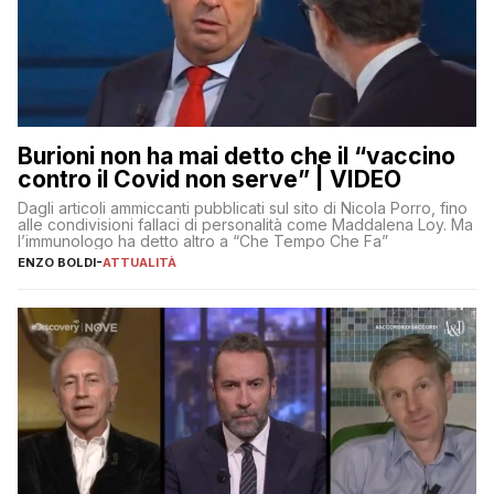
Burioni non ha mai detto che il “vaccino
contro il Covid non serve” | VIDEO
Dagli articoli ammiccanti pubblicati sul sito di Nicola Porro, fino
alle condivisioni fallaci di personalità come Maddalena Loy. Ma
l’immunologo ha detto altro a “Che Tempo Che Fa”
ENZO BOLDI
-
ATTUALITÀ