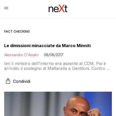
FACT CHECKING
Le dimissioni minacciate da Marco Minniti
Alessandro D'Amato
08/08/2017
Ieri il ministro dell’Interno era assente al CDM. Poi è
arrivato il sostegno di Mattarella e Gentiloni. Contro di
lui Orlando e Delrio: prima del Codice sulle ONG
vengono le regole del diritto internazionale che
Condividi
impongono il soccorso in mare