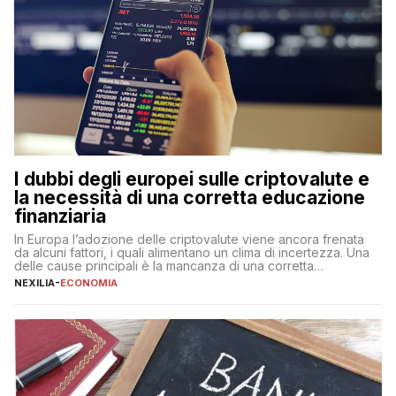
I dubbi degli europei sulle criptovalute e
la necessità di una corretta educazione
finanziaria
In Europa l’adozione delle criptovalute viene ancora frenata
da alcuni fattori, i quali alimentano un clima di incertezza. Una
delle cause principali è la mancanza di una corretta
educazione finanziaria, che impedisce ad una larga parte della
NEXILIA
-
ECONOMIA
popolazione di comprendere in modo adeguato il
funzionamento e le implicazioni di questi asset digitali. Dubbi
sulle criptovalute: […]