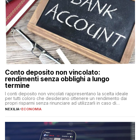
Conto deposito non vincolato:
rendimenti senza obblighi a lungo
termine
I conti deposito non vincolati rappresentano la scelta ideale
per tutti coloro che desiderano ottenere un rendimento dai
propri risparmi senza rinunciare ad utilizzarli in caso di
necessità. A differenza delle forme vincolate tradizionali,
NEXILIA
-
ECONOMIA
questa tipologia consente di accedere alle somme versate in
qualsiasi momento, offrendo un equilibrio tra sicurezza,
flessibilità e rendimento. Come funzionano […]