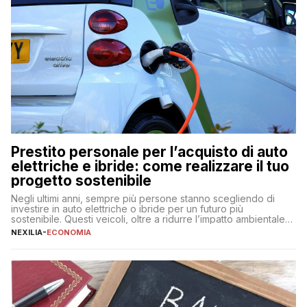
Prestito personale per l’acquisto di auto
elettriche e ibride: come realizzare il tuo
progetto sostenibile
Negli ultimi anni, sempre più persone stanno scegliendo di
investire in auto elettriche o ibride per un futuro più
sostenibile. Questi veicoli, oltre a ridurre l’impatto ambientale,
offrono vantaggi economici a lungo termine, come minori costi
NEXILIA
-
ECONOMIA
di gestione e benefici fiscali. Tuttavia, l’acquisto di un’auto
nuova rappresenta un impegno finanziario significativo. Come
fare se non […]