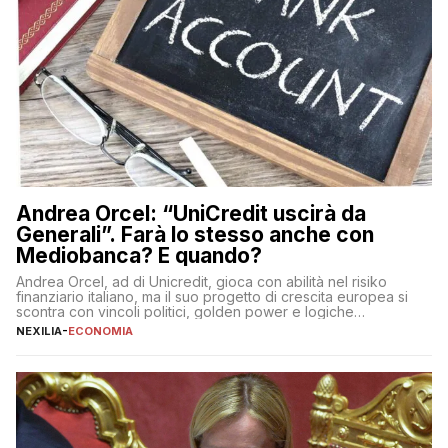
Andrea Orcel: “UniCredit uscirà da
Generali”. Farà lo stesso anche con
Mediobanca? E quando?
Andrea Orcel, ad di Unicredit, gioca con abilità nel risiko
finanziario italiano, ma il suo progetto di crescita europea si
scontra con vincoli politici, golden power e logiche
protezionistiche. Orcel e la mossa su Generali Andrea Orcel,
NEXILIA
-
ECONOMIA
ad di Unicredit, continua a sorprendere per la sua capacità di
muoversi con decisione in un contesto finanziario […]