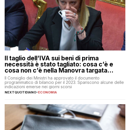
Il taglio dell’IVA sui beni di prima
necessità è stato tagliato: cosa c’è e
cosa non c’è nella Manovra targata
Meloni
Il Consiglio dei Ministri ha approvato il documento
programmatico di bilancio per il 2023. Spariscono alcune delle
indicazioni emerse nei giorni scorsi
NEXTQUOTIDIANO
-
ECONOMIA