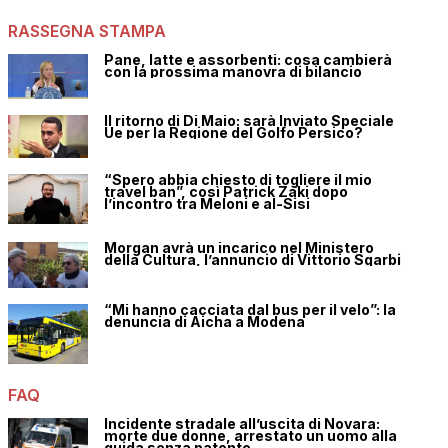
RASSEGNA STAMPA
Pane, latte e assorbenti: cosa cambierà
con la prossima manovra di bilancio
Il ritorno di Di Maio: sarà Inviato Speciale
Ue per la Regione del Golfo Persico?
“Spero abbia chiesto di togliere il mio
travel ban”, così Patrick Zaki dopo
l’incontro tra Meloni e al-Sisi
Morgan avrà un incarico nel Ministero
della Cultura, l’annuncio di Vittorio Sgarbi
“Mi hanno cacciata dal bus per il velo”: la
denuncia di Aicha a Modena
FAQ
Incidente stradale all’uscita di Novara:
morte due donne, arrestato un uomo alla
guida senza patente