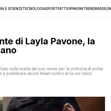
RA E SCIENZE
TECNOLOGIA
SPORT
FATTI
OPINIONI
TREND
RASSEGN
nte di Layla Pavone, la
lano
uito sulla scelta del suo nome per la poltrona di prima
a pubblicare alcuni tweet contro di lui sui ristori