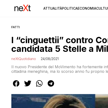
ATTUALITÀ
POLITICA
ECONOMIA
CULTU
FATTI
I “cinguettii” contro Co
candidata 5 Stelle a Mi
neXtQuotidiano
24/08/2021
Il nuovo Presidente del MoVimento ha fortemente infl
cittadina meneghina, ma lo scorso anno fu proprio lei 