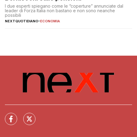
I due esperti spiegano come le “coperture” annunciate dal
leader di Forza Italia non bastano e non sono neanche
possibili
NEXTQUOTIDIANO
-
ECONOMIA