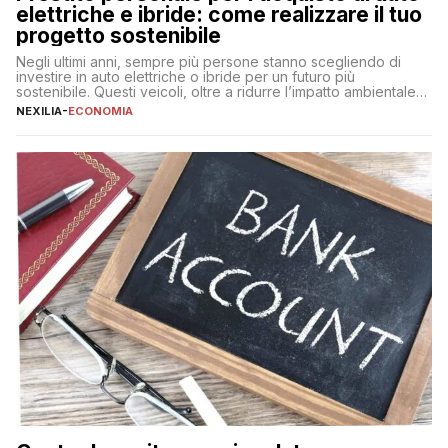
elettriche e ibride: come realizzare il tuo
progetto sostenibile
Negli ultimi anni, sempre più persone stanno scegliendo di
investire in auto elettriche o ibride per un futuro più
sostenibile. Questi veicoli, oltre a ridurre l’impatto ambientale,
offrono vantaggi economici a lungo termine, come minori costi
NEXILIA
-
ECONOMIA
di gestione e benefici fiscali. Tuttavia, l’acquisto di un’auto
nuova rappresenta un impegno finanziario significativo. Come
fare se non […]