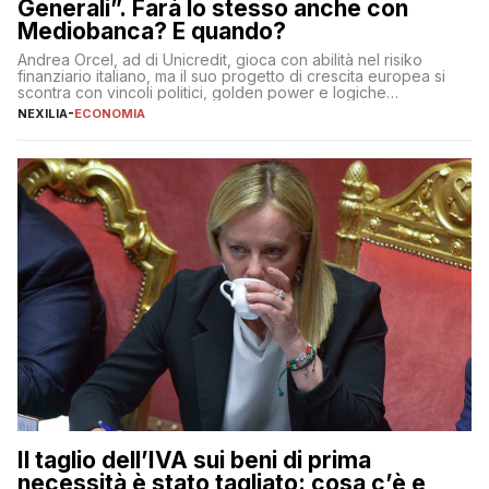
Generali”. Farà lo stesso anche con
Mediobanca? E quando?
Andrea Orcel, ad di Unicredit, gioca con abilità nel risiko
finanziario italiano, ma il suo progetto di crescita europea si
scontra con vincoli politici, golden power e logiche
protezionistiche. Orcel e la mossa su Generali Andrea Orcel,
NEXILIA
-
ECONOMIA
ad di Unicredit, continua a sorprendere per la sua capacità di
muoversi con decisione in un contesto finanziario […]
Il taglio dell’IVA sui beni di prima
necessità è stato tagliato: cosa c’è e