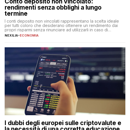
Conto deposito non vincolato:
rendimenti senza obblighi a lungo
termine
I conti deposito non vincolati rappresentano la scelta ideale
per tutti coloro che desiderano ottenere un rendimento dai
propri risparmi senza rinunciare ad utilizzarli in caso di
necessità. A differenza delle forme vincolate tradizionali,
NEXILIA
-
ECONOMIA
questa tipologia consente di accedere alle somme versate in
qualsiasi momento, offrendo un equilibrio tra sicurezza,
flessibilità e rendimento. Come funzionano […]
I dubbi degli europei sulle criptovalute e
la necessità di una corretta educazione