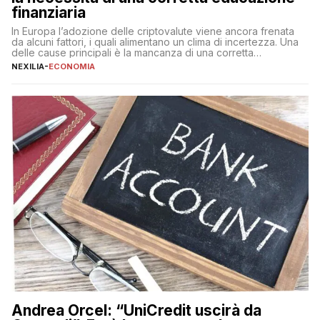
finanziaria
In Europa l’adozione delle criptovalute viene ancora frenata
da alcuni fattori, i quali alimentano un clima di incertezza. Una
delle cause principali è la mancanza di una corretta
educazione finanziaria, che impedisce ad una larga parte della
NEXILIA
-
ECONOMIA
popolazione di comprendere in modo adeguato il
funzionamento e le implicazioni di questi asset digitali. Dubbi
sulle criptovalute: […]
Andrea Orcel: “UniCredit uscirà da