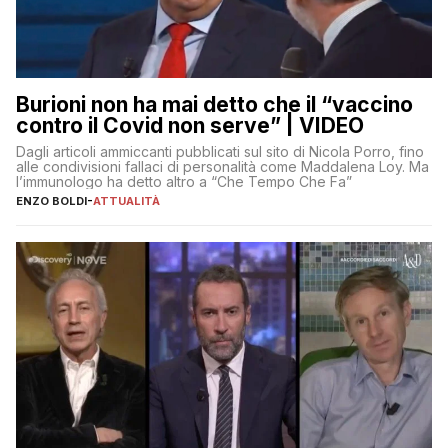
Burioni non ha mai detto che il “vaccino
contro il Covid non serve” | VIDEO
Dagli articoli ammiccanti pubblicati sul sito di Nicola Porro, fino
alle condivisioni fallaci di personalità come Maddalena Loy. Ma
l’immunologo ha detto altro a “Che Tempo Che Fa”
ENZO BOLDI
-
ATTUALITÀ