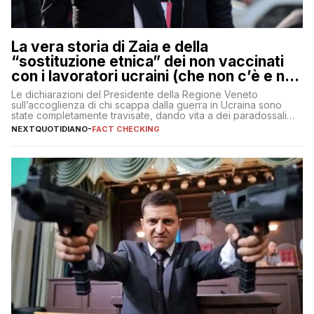
La vera storia di Zaia e della
“sostituzione etnica” dei non vaccinati
con i lavoratori ucraini (che non c’è e non
ci sarà)
Le dichiarazioni del Presidente della Regione Veneto
sull’accoglienza di chi scappa dalla guerra in Ucraina sono
state completamente travisate, dando vita a dei paradossali
falsi che girano sui social
NEXTQUOTIDIANO
-
FACT CHECKING