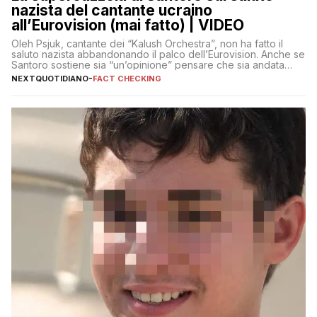
nazista del cantante ucraino
all’Eurovision (mai fatto) | VIDEO
Oleh Psjuk, cantante dei “Kalush Orchestra”, non ha fatto il
saluto nazista abbandonando il palco dell’Eurovision. Anche se
Santoro sostiene sia “un’opinione” pensare che sia andata
così
NEXTQUOTIDIANO
-
FACT CHECKING