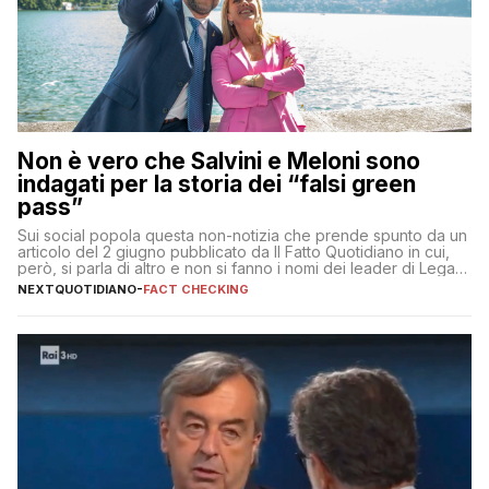
Non è vero che Salvini e Meloni sono
indagati per la storia dei “falsi green
pass”
Sui social popola questa non-notizia che prende spunto da un
articolo del 2 giugno pubblicato da Il Fatto Quotidiano in cui,
però, si parla di altro e non si fanno i nomi dei leader di Lega e
Fratelli d’Italia
NEXTQUOTIDIANO
-
FACT CHECKING