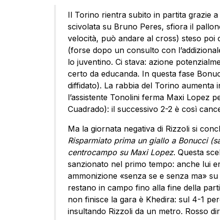
Il Torino rientra subito in partita grazie
scivolata su Bruno Peres, sfiora il pallon
velocità, può andare al cross) steso poi da
(forse dopo un consulto con l’addizionale
lo juventino. Ci stava: azione potenzial
certo da educanda. In questa fase Bonuc
diffidato). La rabbia del Torino aumenta
l’assistente Tonolini ferma Maxi Lopez pe
Cuadrado): il successivo 2-2 è così cance
Ma la giornata negativa di Rizzoli si conc
Risparmiato prima un giallo a Bonucci (sar
centrocampo su Maxi Lopez
. Questa scel
sanzionato nel primo tempo: anche lui era
ammonizione «senza se e senza ma» su A
restano in campo fino alla fine della par
non finisce la gara è Khedira: sul 4-1 pe
insultando Rizzoli da un metro. Rosso dire