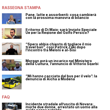
RASSEGNA STAMPA
Pane, latte e assorbenti: cosa cambierà
con la prossima manovra di bilancio
Il ritorno di Di Maio: sarà Inviato Speciale
Ue per la Regione del Golfo Persico?
“Spero abbia chiesto di togliere il mio
travel ban”, così Patrick Zaki dopo
l’incontro tra Meloni e al-Sisi
Morgan avrà un incarico nel Ministero
della Cultura, l’annuncio di Vittorio Sgarbi
“Mi hanno cacciata dal bus per il velo”: la
denuncia di Aicha a Modena
FAQ
Incidente stradale all’uscita di Novara:
morte due donne, arrestato un uomo alla
guida senza patente