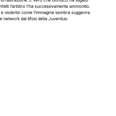
 un’astrazione. È vero che Bonucci ha litigato
nfatti l’arbitro l’ha successivamente ammonito.
o e violento come l’immagine sembra suggerire.
al network dai tifosi della Juventus: