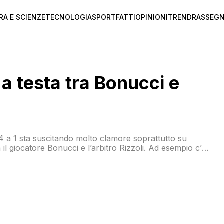
RA E SCIENZE
TECNOLOGIA
SPORT
FATTI
OPINIONI
TREND
RASSEGN
 a testa tra Bonucci e
 4 a 1 sta suscitando molto clamore soprattutto su
 il giocatore Bonucci e l’arbitro Rizzoli. Ad esempio c’è
cci che, come suo solito, prima prende di […]