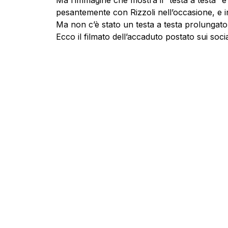
Ma l’immagine che mostra il “testa a testa” è
pesantemente con Rizzoli nell’occasione, e i
Ma non c’è stato un testa a testa prolungat
Ecco il filmato dell’accaduto postato sui soci