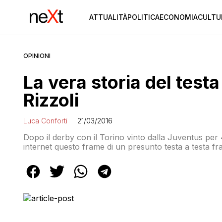
ATTUALITÀ
POLITICA
ECONOMIA
CULTU
OPINIONI
La vera storia del testa
Rizzoli
Luca Conforti
21/03/2016
Dopo il derby con il Torino vinto dalla Juventus per
internet questo frame di un presunto testa a testa fra
chi scrive: Ancora più assurda è la reazione di Bonu