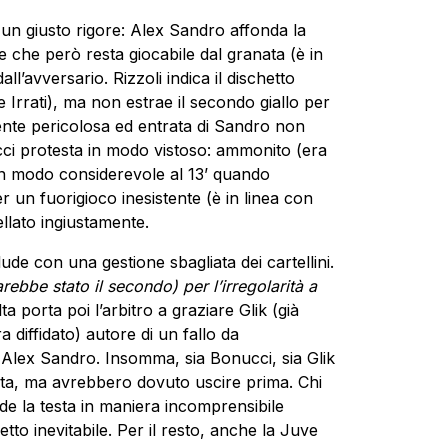
 a un giusto rigore: Alex Sandro affonda la
e che però resta giocabile dal granata (è in
ll’avversario. Rizzoli indica il dischetto
 Irrati), ma non estrae il secondo giallo per
mente pericolosa ed entrata di Sandro non
ci protesta in modo vistoso: ammonito (era
 in modo considerevole al 13’ quando
r un fuorigioco inesistente (è in linea con
llato ingiustamente.
lude con una gestione sbagliata dei cartellini.
ebbe stato il secondo) per l’irregolarità a
ta porta poi l’arbitro a graziare Glik (già
 diffidato) autore di un fallo da
lex Sandro. Insomma, sia Bonucci, sia Glik
tita, ma avrebbero dovuto uscire prima. Chi
rde la testa in maniera incomprensibile
tto inevitabile. Per il resto, anche la Juve