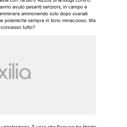
esta con l’arbitro Rizzoli urlandogli contro.
 hanno avuto pesanti sanzioni, in campo e
a camminare ammonendo solo dopo svariati
e sue polemiche sempre in tono minaccioso. Ma
a concesso tutto?