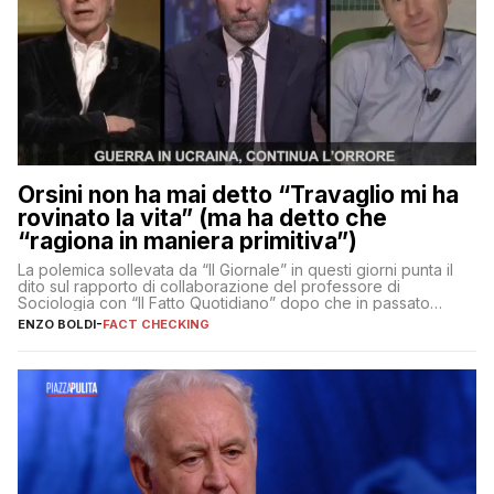
Orsini non ha mai detto “Travaglio mi ha
rovinato la vita” (ma ha detto che
“ragiona in maniera primitiva”)
La polemica sollevata da “Il Giornale” in questi giorni punta il
dito sul rapporto di collaborazione del professore di
Sociologia con “Il Fatto Quotidiano” dopo che in passato
erano volati stracci
ENZO BOLDI
-
FACT CHECKING