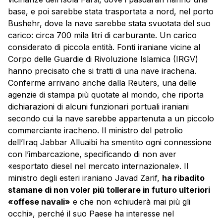
base, e poi sarebbe stata trasportata a nord, nel porto
Bushehr, dove la nave sarebbe stata svuotata del suo
carico: circa 700 mila litri di carburante. Un carico
considerato di piccola entità. Fonti iraniane vicine al
Corpo delle Guardie di Rivoluzione Islamica (IRGV)
hanno precisato che si tratti di una nave irachena.
Conferme arrivano anche dalla Reuters, una delle
agenzie di stampa più quotate al mondo, che riporta
dichiarazioni di alcuni funzionari portuali iraniani
secondo cui la nave sarebbe appartenuta a un piccolo
commerciante iracheno. Il ministro del petrolio
dell’Iraq Jabbar Alluaibi ha smentito ogni connessione
con l’imbarcazione, specificando di non aver
«esportato diesel nel mercato internazionale». Il
ministro degli esteri iraniano Javad Zarif,
ha ribadito
stamane di non voler più tollerare in futuro ulteriori
«offese navali»
e che non «chiuderà mai più gli
occhi», perché il suo Paese ha interesse nel