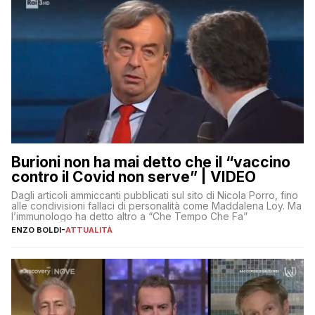
Burioni non ha mai detto che il “vaccino
contro il Covid non serve” | VIDEO
Dagli articoli ammiccanti pubblicati sul sito di Nicola Porro, fino
alle condivisioni fallaci di personalità come Maddalena Loy. Ma
l’immunologo ha detto altro a “Che Tempo Che Fa”
ENZO BOLDI
-
ATTUALITÀ