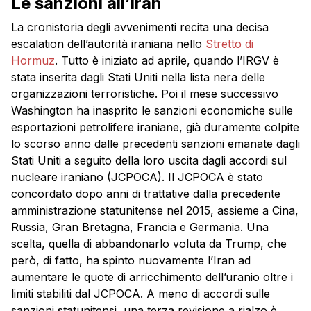
Le sanzioni all’Iran
La cronistoria degli avvenimenti recita una decisa
escalation dell’autorità iraniana nello
Stretto di
Hormuz
. Tutto è iniziato ad aprile, quando l’IRGV è
stata inserita dagli Stati Uniti nella lista nera delle
organizzazioni terroristiche. Poi il mese successivo
Washington ha inasprito le sanzioni economiche sulle
esportazioni petrolifere iraniane, già duramente colpite
lo scorso anno dalle precedenti sanzioni emanate dagli
Stati Uniti a seguito della loro uscita dagli accordi sul
nucleare iraniano (JCPOCA). Il JCPOCA è stato
concordato dopo anni di trattative dalla precedente
amministrazione statunitense nel 2015, assieme a Cina,
Russia, Gran Bretagna, Francia e Germania. Una
scelta, quella di abbandonarlo voluta da Trump, che
però, di fatto, ha spinto nuovamente l’Iran ad
aumentare le quote di arricchimento dell’uranio oltre i
limiti stabiliti dal JCPOCA. A meno di accordi sulle
sanzioni statunitensi, una terza revisione a rialzo è