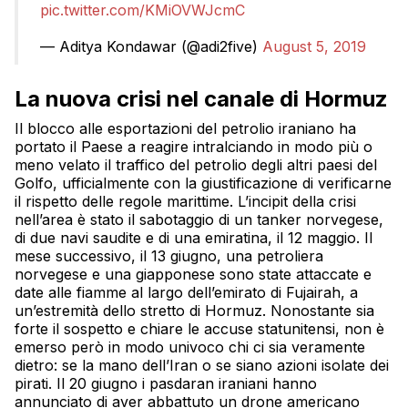
pic.twitter.com/KMiOVWJcmC
— Aditya Kondawar (@adi2five)
August 5, 2019
La nuova crisi nel canale di Hormuz
Il blocco alle esportazioni del petrolio iraniano ha
portato il Paese a reagire intralciando in modo più o
meno velato il traffico del petrolio degli altri paesi del
Golfo, ufficialmente con la giustificazione di verificarne
il rispetto delle regole marittime. L’incipit della crisi
nell’area è stato il sabotaggio di un tanker norvegese,
di due navi saudite e di una emiratina, il 12 maggio. Il
mese successivo, il 13 giugno, una petroliera
norvegese e una giapponese sono state attaccate e
date alle fiamme al largo dell’emirato di Fujairah, a
un’estremità dello stretto di Hormuz. Nonostante sia
forte il sospetto e chiare le accuse statunitensi, non è
emerso però in modo univoco chi ci sia veramente
dietro: se la mano dell’Iran o se siano azioni isolate dei
pirati. Il 20 giugno i pasdaran iraniani hanno
annunciato di aver abbattuto un drone americano