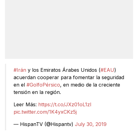
#Irán
y los Emiratos Árabes Unidos (
#EAU
)
acuerdan cooperar para fomentar la seguridad
en el
#GolfoPérsico
, en medio de la creciente
tensión en la región.
Leer Más:
https://t.co/JXz01oL1zl
pic.twitter.com/1K4yxCKz5j
— HispanTV (@Hispantv)
July 30, 2019