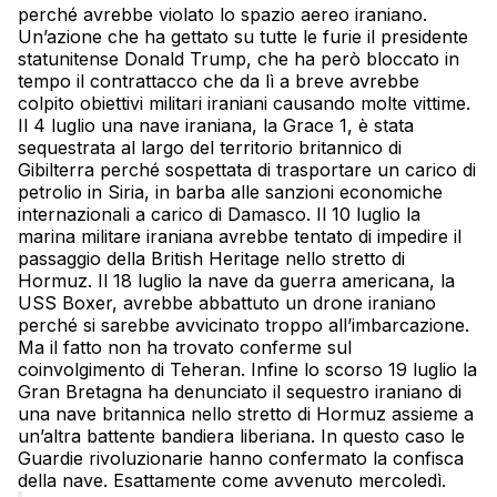
perché avrebbe violato lo spazio aereo iraniano.
Un’azione che ha gettato su tutte le furie il presidente
statunitense Donald Trump, che ha però bloccato in
tempo il contrattacco che da lì a breve avrebbe
colpito obiettivi militari iraniani causando molte vittime.
Il 4 luglio una nave iraniana, la Grace 1, è stata
sequestrata al largo del territorio britannico di
Gibilterra perché sospettata di trasportare un carico di
petrolio in Siria, in barba alle sanzioni economiche
internazionali a carico di Damasco. Il 10 luglio la
marina militare iraniana avrebbe tentato di impedire il
passaggio della British Heritage nello stretto di
Hormuz. Il 18 luglio la nave da guerra americana, la
USS Boxer, avrebbe abbattuto un drone iraniano
perché si sarebbe avvicinato troppo all’imbarcazione.
Ma il fatto non ha trovato conferme sul
coinvolgimento di Teheran. Infine lo scorso 19 luglio la
Gran Bretagna ha denunciato il sequestro iraniano di
una nave britannica nello stretto di Hormuz assieme a
un’altra battente bandiera liberiana. In questo caso le
Guardie rivoluzionarie hanno confermato la confisca
della nave. Esattamente come avvenuto mercoledì.