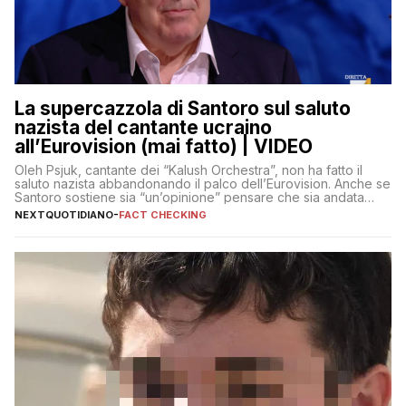
La supercazzola di Santoro sul saluto
nazista del cantante ucraino
all’Eurovision (mai fatto) | VIDEO
Oleh Psjuk, cantante dei “Kalush Orchestra”, non ha fatto il
saluto nazista abbandonando il palco dell’Eurovision. Anche se
Santoro sostiene sia “un’opinione” pensare che sia andata
così
NEXTQUOTIDIANO
-
FACT CHECKING