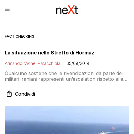
FACT CHECKING
La situazione nello Stretto di Hormuz
Armando Michel Patacchiola
05/08/2019
Qualcuno sostiene che le rivendicazioni da parte dei
militari iraniani rappresenti un’escalation rispetto alle
tensioni degli ultimi mesi. Ma a ben vedere non è così,
almeno per quanto riguarda il rapporto con gli altri
Condividi
attori nella regione mediorientale