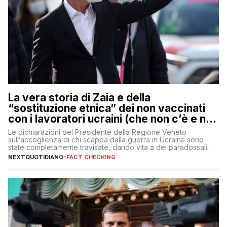
La vera storia di Zaia e della
“sostituzione etnica” dei non vaccinati
con i lavoratori ucraini (che non c’è e non
ci sarà)
Le dichiarazioni del Presidente della Regione Veneto
sull’accoglienza di chi scappa dalla guerra in Ucraina sono
state completamente travisate, dando vita a dei paradossali
falsi che girano sui social
NEXTQUOTIDIANO
-
FACT CHECKING