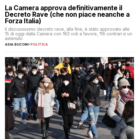
La Camera approva definitivamente il
Decreto Rave (che non piace neanche a
Forza Italia)
Il discussissimo decreto rave, alla fine, è stato approvato alle
15 di oggi dalla Camera con 183 voti a favore, 116 contrari e un
astenuto
ASIA BUCONI
-
POLITICA