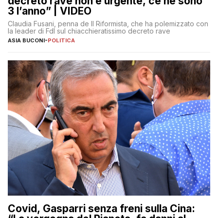
decreto rave non è urgente, ce ne sono
3 l’anno” | VIDEO
Claudia Fusani, penna de Il Riformista, che ha polemizzato con
la leader di FdI sul chiacchieratissimo decreto rave
ASIA BUCONI
-
POLITICA
Covid, Gasparri senza freni sulla Cina: