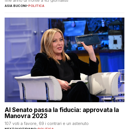
fine anno di fronte a 45 giornalisti
ASIA BUCONI
-
POLITICA
Al Senato passa la fiducia: approvata la
Manovra 2023
107 voti a favore, 69 i contrari e un astenuto
NEXTQUOTIDIANO
-
POLITICA