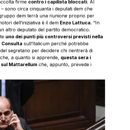
ccolta firme
contro i capilista bloccati
. Al
 – sono circa cinquanta i deputati dem che
l gruppo dem terrà una riunione proprio per
tori dell’iniziativa è il dem
Enzo Lattuca
. “In
un altro deputato del partito democratico.
nte
uno dei punti più controversi previsti nella
a Consulta
sull’Italicum perché potrebbe
el segretario per decidere chi rientrerà di
 che, a quanto si apprende,
questa sera i
 sul Mattarellum
che, appunto, prevede i