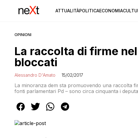
ATTUALITÀ
POLITICA
ECONOMIA
CULTU
OPINIONI
La raccolta di firme nel
bloccati
Alessandro D'Amato
15/02/2017
La minoranza dem sta promuovendo una raccolta firme
fonti parlamentari Pd – sono circa cinquanta i deputa
gruppo dem terrà una riunione proprio per discutere s
il dem Enzo Lattuca. “In […]