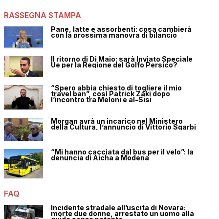
RASSEGNA STAMPA
Pane, latte e assorbenti: cosa cambierà
con la prossima manovra di bilancio
Il ritorno di Di Maio: sarà Inviato Speciale
Ue per la Regione del Golfo Persico?
“Spero abbia chiesto di togliere il mio
travel ban”, così Patrick Zaki dopo
l’incontro tra Meloni e al-Sisi
Morgan avrà un incarico nel Ministero
della Cultura, l’annuncio di Vittorio Sgarbi
“Mi hanno cacciata dal bus per il velo”: la
denuncia di Aicha a Modena
FAQ
Incidente stradale all’uscita di Novara:
morte due donne, arrestato un uomo alla