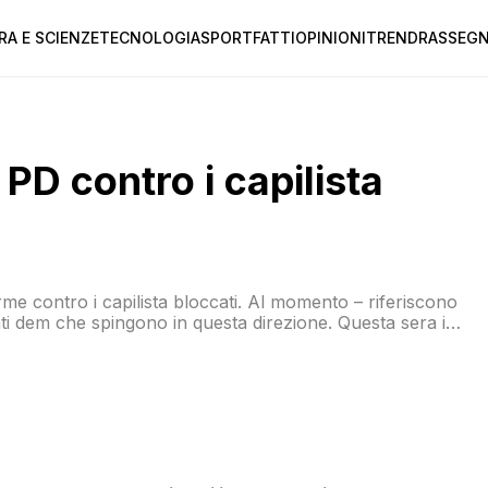
RA E SCIENZE
TECNOLOGIA
SPORT
FATTI
OPINIONI
TREND
RASSEGN
 PD contro i capilista
 contro i capilista bloccati. Al momento – riferiscono
ti dem che spingono in questa direzione. Questa sera il
ulla legge elettorale. Uno dei promotori dell’iniziativa è