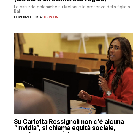
Le assurde polemiche su Meloni e la presenza della figlia a
Bali
LORENZO TOSA
-
OPINIONI
Su Carlotta Rossignoli non c’è alcuna
“invidia”, si chiama equità sociale,