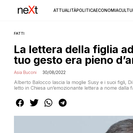
ATTUALITÀ
POLITICA
ECONOMIA
CULTU
FATTI
La lettera della figlia 
tuo gesto era pieno d’
Asia Buconi
30/08/2022
Alberto Balocco lascia la moglie Susy e i suoi figli, D
letto in Chiesa un’emozionante lettera a nome dalla f