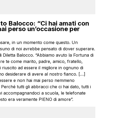
erto Balocco: “Ci hai amati con
 mai perso un’occasione per
pensare, in un momento come questo. Un
ssuno di noi avrebbe pensato di dover superare.
 di Diletta Balocco. “Abbiamo avuto la Fortuna di
ere te come marito, padre, amico, fratello,
i riuscito ad essere il migliore in ognuno di
mo desiderare di avere al nostro fianco. […]
uo essere e non hai mai perso nemmeno
rché tutti gli abbracci che ci hai dato, tutti i
evi accompagnandoci a scuola, le telefonate
 gesto era veramente PIENO di amore”.