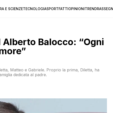
RA E SCIENZE
TECNOLOGIA
SPORT
FATTI
OPINIONI
TREND
RASSEGN
ad Alberto Balocco: “Ogni
amore”
iletta, Matteo e Gabriele. Proprio la prima, Diletta, ha
amiglia dedicata al padre.