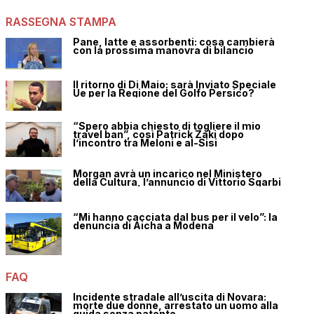
RASSEGNA STAMPA
Pane, latte e assorbenti: cosa cambierà
con la prossima manovra di bilancio
Il ritorno di Di Maio: sarà Inviato Speciale
Ue per la Regione del Golfo Persico?
“Spero abbia chiesto di togliere il mio
travel ban”, così Patrick Zaki dopo
l’incontro tra Meloni e al-Sisi
Morgan avrà un incarico nel Ministero
della Cultura, l’annuncio di Vittorio Sgarbi
“Mi hanno cacciata dal bus per il velo”: la
denuncia di Aicha a Modena
FAQ
Incidente stradale all’uscita di Novara:
morte due donne, arrestato un uomo alla
guida senza patente