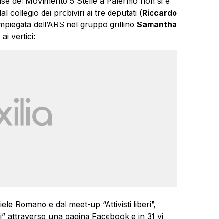
se del MoVimento 5 Stelle a Palermo non si è
 collegio dei probiviri ai tre deputati (
Riccardo
’impiegata dell’ARS nel gruppo grillino
Samantha
ai vertici:
ele Romano e dal meet-up “Attivisti liberi”,
ici” attraverso una pagina Facebook e in 31 vi