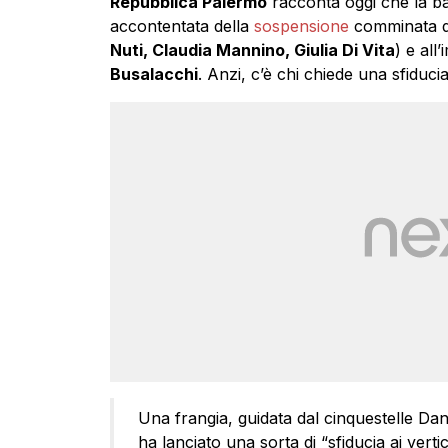
Repubblica Palermo
racconta oggi che la ba
accontentata della
sospensione
comminata dal
Nuti, Claudia Mannino, Giulia Di Vita
) e all
Busalacchi
. Anzi, c’è chi chiede una sfiducia 
Una frangia, guidata dal cinquestelle Dani
ha lanciato una sorta di “sfiducia ai vert