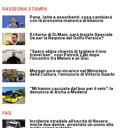
RASSEGNA STAMPA
Pane, latte e assorbenti: cosa cambierà
con la prossima manovra di bilancio
Il ritorno di Di Maio: sarà Inviato Speciale
Ue per la Regione del Golfo Persico?
“Spero abbia chiesto di togliere il mio
travel ban”, così Patrick Zaki dopo
l’incontro tra Meloni e al-Sisi
Morgan avrà un incarico nel Ministero
della Cultura, l’annuncio di Vittorio Sgarbi
“Mi hanno cacciata dal bus per il velo”: la
denuncia di Aicha a Modena
FAQ
Incidente stradale all’uscita di Novara:
morte due donne, arrestato un uomo alla
guida senza patente