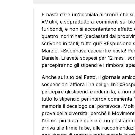
E basta dare un’occhiata all’ironia che s
«Muti», e soprattutto ai commenti sul blog
furibondi, e non si accontentano affatto d
quattro incriminati (declassati dai probi
scrivono in tanti, tutto qui? «Espulsione
Marzio. «Bisognava cacciarli e basta! Pe
Daniele. Li avete sospesi per 12 mesi, sc
percepiranno gli stipendi e i rimborsi s
Anche sul sito del Fatto, il giornale amico
sospensioni affiora l’ira dei grillini: «S
percepire gli stipendi e indennità, e non
tutto lo stipendio per intero» commenta
memoria il decalogo del portavoce. Molti
prova della diversità, perché il Movimento
l’analisi più dura è quella di un post ano
arriva alle firme false, alle raccomandazi