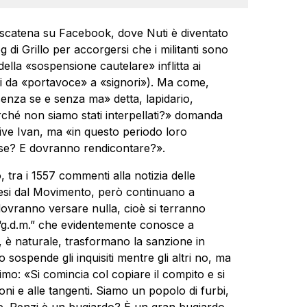
i scatena su Facebook, dove Nuti è diventato
 di Grillo per accorgersi che i militanti sono
ella «sospensione cautelare» inflitta ai
viri da «portavoce» a «signori»). Ma come,
 senza se e senza ma» detta, lapidario,
rché non siamo stati interpellati?» domanda
rive Ivan, ma «in questo periodo loro
pese? E dovranno rendicontare?».
, tra i 1557 commenti alla notizia delle
ospesi dal Movimento, però continuano a
 dovranno versare nulla, cioè si terranno
 “g.d.m.” che evidentemente conosce a
, è naturale, trasformano la sanzione in
 sospende gli inquisiti mentre gli altri no, ma
nimo: «Si comincia col copiare il compito e si
oni e alle tangenti. Siamo un popolo di furbi,