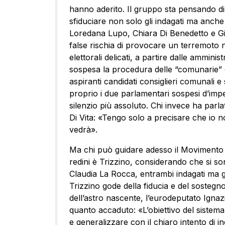
hanno aderito. Il gruppo sta pensando d
sfiduciare non solo gli indagati ma anche 
Loredana Lupo, Chiara Di Benedetto e Gi
false rischia di provocare un terremoto n
elettorali delicati, a partire dalle ammin
sospesa la procedura delle “comunarie” c
aspiranti candidati consiglieri comunali
proprio i due parlamentari sospesi d’impe
silenzio più assoluto. Chi invece ha parla
Di Vita: «Tengo solo a precisare che io no
vedrà».
Ma chi può guidare adesso il Movimento
redini è Trizzino, considerando che si s
Claudia La Rocca, entrambi indagati ma gl
Trizzino gode della fiducia e del sostegn
dell’astro nascente, l’eurodeputato Igna
quanto accaduto: «L’obiettivo del sistema
e generalizzare con il chiaro intento di i