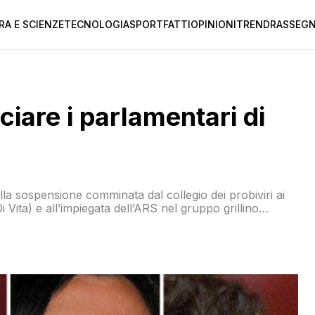
RA E SCIENZE
TECNOLOGIA
SPORT
FATTI
OPINIONI
TREND
RASSEGN
iare i parlamentari di
a sospensione comminata dal collegio dei probiviri ai
 Vita) e all’impiegata dell’ARS nel gruppo grillino
ia