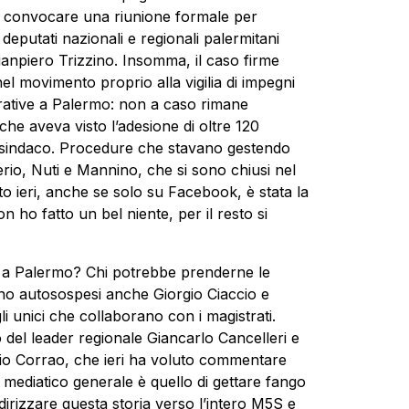
i convocare una riunione formale per
deputati nazionali e regionali palermitani
anpiero Trizzino. Insomma, il caso firme
el movimento proprio alla vigilia di impegni
istrative a Palermo: non a caso rimane
he aveva visto l’adesione di oltre 120
 e sindaco. Procedure che stavano gestendo
rio, Nuti e Mannino, che si sono chiusi nel
to ieri, anche se solo su Facebook, è stata la
n ho fatto un bel niente, per il resto si
 a Palermo? Chi potrebbe prenderne le
ono autosospesi anche Giorgio Ciaccio e
i unici che collaborano con i magistrati.
o del leader regionale Giancarlo Cancelleri e
zio Corrao, che ieri ha voluto commentare
 mediatico generale è quello di gettare fango
ndirizzare questa storia verso l’intero M5S e