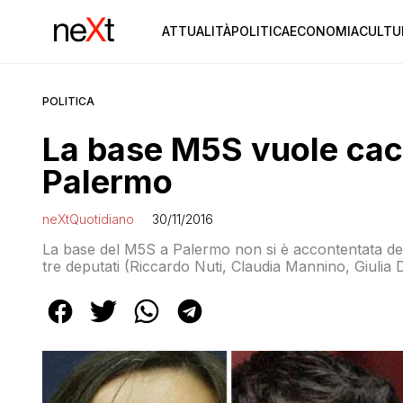
ATTUALITÀ
POLITICA
ECONOMIA
CULTU
POLITICA
La base M5S vuole cacc
Palermo
neXtQuotidiano
30/11/2016
La base del M5S a Palermo non si è accontentata dell
tre deputati (Riccardo Nuti, Claudia Mannino, Giulia Di
Samantha Busalacchi. Anzi, c’è chi chiede una sfiduc