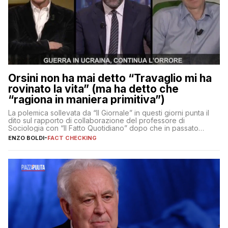
Orsini non ha mai detto “Travaglio mi ha
rovinato la vita” (ma ha detto che
“ragiona in maniera primitiva”)
La polemica sollevata da “Il Giornale” in questi giorni punta il
dito sul rapporto di collaborazione del professore di
Sociologia con “Il Fatto Quotidiano” dopo che in passato
erano volati stracci
ENZO BOLDI
-
FACT CHECKING