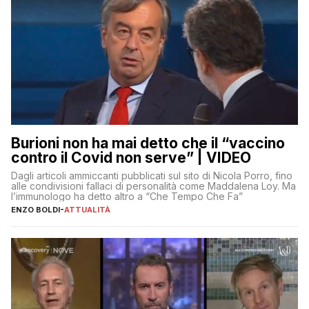
Burioni non ha mai detto che il “vaccino
contro il Covid non serve” | VIDEO
Dagli articoli ammiccanti pubblicati sul sito di Nicola Porro, fino
alle condivisioni fallaci di personalità come Maddalena Loy. Ma
l’immunologo ha detto altro a “Che Tempo Che Fa”
ENZO BOLDI
-
ATTUALITÀ