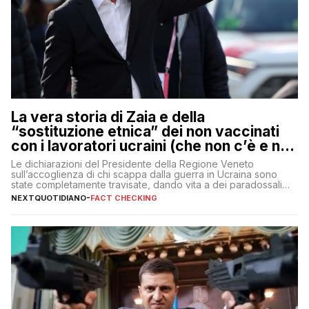
La vera storia di Zaia e della
“sostituzione etnica” dei non vaccinati
con i lavoratori ucraini (che non c’è e non
ci sarà)
Le dichiarazioni del Presidente della Regione Veneto
sull’accoglienza di chi scappa dalla guerra in Ucraina sono
state completamente travisate, dando vita a dei paradossali
falsi che girano sui social
NEXTQUOTIDIANO
-
FACT CHECKING