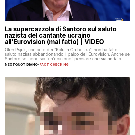
La supercazzola di Santoro sul saluto
nazista del cantante ucraino
all’Eurovision (mai fatto) | VIDEO
Oleh Psjuk, cantante dei “Kalush Orchestra”, non ha fatto il
saluto nazista abbandonando il palco dell’Eurovision. Anche se
Santoro sostiene sia “un’opinione” pensare che sia andata
così
NEXTQUOTIDIANO
-
FACT CHECKING