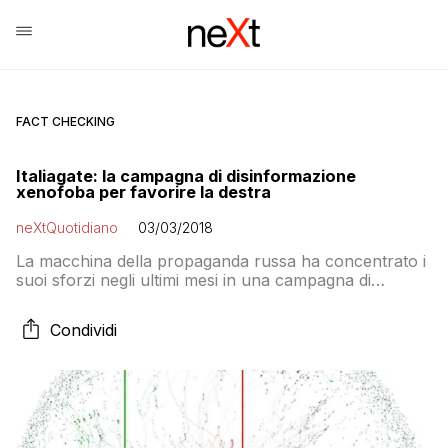
FACT CHECKING
Italiagate: la campagna di disinformazione
xenofoba per favorire la destra
neXtQuotidiano
03/03/2018
La macchina della propaganda russa ha concentrato i
suoi sforzi negli ultimi mesi in una campagna di
disinformazione sulla situazione dei migranti in Italia
con l’obiettivo di favorire i partiti dell’estrema destra
Condividi
alle elezioni di domenica