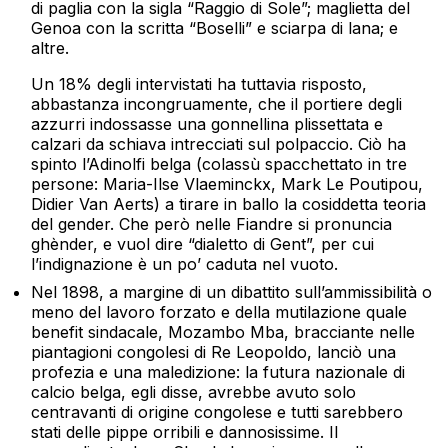
di paglia con la sigla “Raggio di Sole”; maglietta del
Genoa con la scritta “Boselli” e sciarpa di lana; e
altre.
Un 18% degli intervistati ha tuttavia risposto,
abbastanza incongruamente, che il portiere degli
azzurri indossasse una gonnellina plissettata e
calzari da schiava intrecciati sul polpaccio. Ciò ha
spinto l’Adinolfi belga (colassù spacchettato in tre
persone: Maria-Ilse Vlaeminckx, Mark Le Poutipou,
Didier Van Aerts) a tirare in ballo la cosiddetta teoria
del gender. Che però nelle Fiandre si pronuncia
ghènder, e vuol dire “dialetto di Gent”, per cui
l’indignazione è un po’ caduta nel vuoto.
Nel 1898, a margine di un dibattito sull’ammissibilità o
meno del lavoro forzato e della mutilazione quale
benefit sindacale, Mozambo Mba, bracciante nelle
piantagioni congolesi di Re Leopoldo, lanciò una
profezia e una maledizione: la futura nazionale di
calcio belga, egli disse, avrebbe avuto solo
centravanti di origine congolese e tutti sarebbero
stati delle pippe orribili e dannosissime. Il