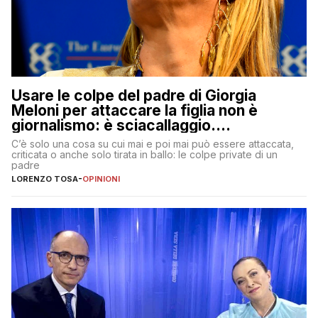
Usare le colpe del padre di Giorgia
Meloni per attaccare la figlia non è
giornalismo: è sciacallaggio.
Dimostriamo di essere diversi
C’è solo una cosa su cui mai e poi mai può essere attaccata,
criticata o anche solo tirata in ballo: le colpe private di un
padre
LORENZO TOSA
-
OPINIONI