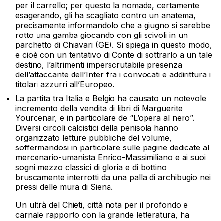
per il carrello; per questo la nomade, certamente
esagerando, gli ha scagliato contro un anatema,
precisamente informandolo che a giugno si sarebbe
rotto una gamba giocando con gli scivoli in un
parchetto di Chiavari (GE). Si spiega in questo modo,
e cioè con un tentativo di Conte di sottrarlo a un tale
destino, l’altrimenti imperscrutabile presenza
dell’attaccante dell’Inter fra i convocati e addirittura i
titolari azzurri all’Europeo.
La partita tra Italia e Belgio ha causato un notevole
incremento della vendita di libri di Marguerite
Yourcenar, e in particolare de “L’opera al nero”.
Diversi circoli calcistici della penisola hanno
organizzato letture pubbliche del volume,
soffermandosi in particolare sulle pagine dedicate al
mercenario-umanista Enrico-Massimiliano e ai suoi
sogni mezzo classici di gloria e di bottino
bruscamente interrotti da una palla di archibugio nei
pressi delle mura di Siena.
Un ultrà del Chieti, città nota per il profondo e
carnale rapporto con la grande letteratura, ha