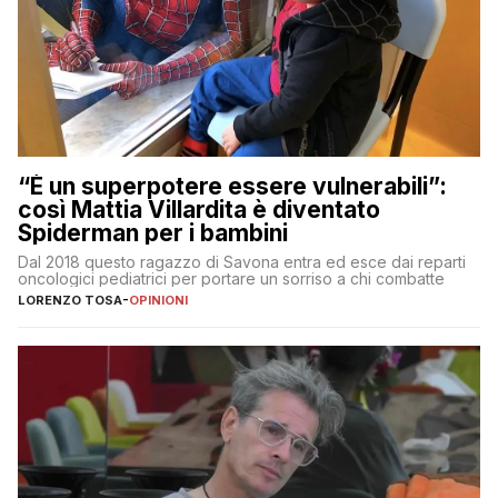
“È un superpotere essere vulnerabili”:
così Mattia Villardita è diventato
Spiderman per i bambini
Dal 2018 questo ragazzo di Savona entra ed esce dai reparti
oncologici pediatrici per portare un sorriso a chi combatte
LORENZO TOSA
-
OPINIONI