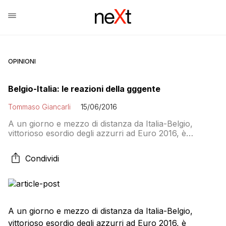
OPINIONI
Belgio-Italia: le reazioni della gggente
Tommaso Giancarli
15/06/2016
A un giorno e mezzo di distanza da Italia-Belgio,
vittorioso esordio degli azzurri ad Euro 2016, è
possibile registrare con una certa completezza e
affidabilità le reazioni nei due paesi e altrove alla
Condividi
sorprendente affermazione dei nostri. Eccovi, in
esclusiva, le sette più importanti. Un sondaggio
effettuato ieri in Belgio ha rivelato che la totalità […]
A un giorno e mezzo di distanza da Italia-Belgio,
vittorioso esordio degli azzurri ad Euro 2016, è