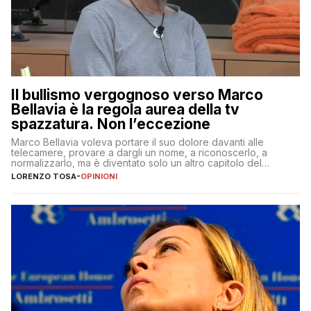
Il bullismo vergognoso verso Marco
Bellavia è la regola aurea della tv
spazzatura. Non l’eccezione
Marco Bellavia voleva portare il suo dolore davanti alle
telecamere, provare a dargli un nome, a riconoscerlo, a
normalizzarlo, ma è diventato solo un altro capitolo del
copione
LORENZO TOSA
-
OPINIONI