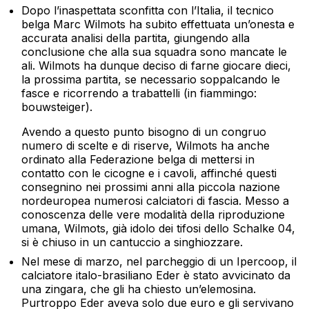
Dopo l’inaspettata sconfitta con l’Italia, il tecnico
belga Marc Wilmots ha subito effettuata un’onesta e
accurata analisi della partita, giungendo alla
conclusione che alla sua squadra sono mancate le
ali. Wilmots ha dunque deciso di farne giocare dieci,
la prossima partita, se necessario soppalcando le
fasce e ricorrendo a trabattelli (in fiammingo:
bouwsteiger).
Avendo a questo punto bisogno di un congruo
numero di scelte e di riserve, Wilmots ha anche
ordinato alla Federazione belga di mettersi in
contatto con le cicogne e i cavoli, affinché questi
consegnino nei prossimi anni alla piccola nazione
nordeuropea numerosi calciatori di fascia. Messo a
conoscenza delle vere modalità della riproduzione
umana, Wilmots, già idolo dei tifosi dello Schalke 04,
si è chiuso in un cantuccio a singhiozzare.
Nel mese di marzo, nel parcheggio di un Ipercoop, il
calciatore italo-brasiliano Eder è stato avvicinato da
una zingara, che gli ha chiesto un’elemosina.
Purtroppo Eder aveva solo due euro e gli servivano