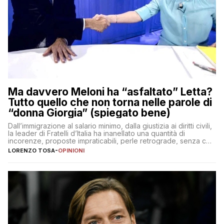
Ma davvero Meloni ha “asfaltato” Letta?
Tutto quello che non torna nelle parole di
“donna Giorgia” (spiegato bene)
Dall’immigrazione al salario minimo, dalla giustizia ai diritti civili,
la leader di Fratelli d’Italia ha inanellato una quantità di
incorenze, proposte impraticabili, perle retrograde, senza che
nessuno – a destra come a sinistra – glielo abbia fatto notare
LORENZO TOSA
-
OPINIONI