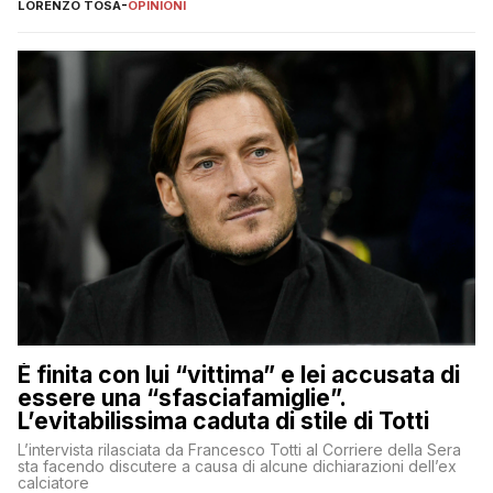
nessuno – a destra come a sinistra – glielo abbia fatto notare
LORENZO TOSA
-
OPINIONI
È finita con lui “vittima” e lei accusata di
essere una “sfasciafamiglie”.
L’evitabilissima caduta di stile di Totti
L’intervista rilasciata da Francesco Totti al Corriere della Sera
sta facendo discutere a causa di alcune dichiarazioni dell’ex
calciatore