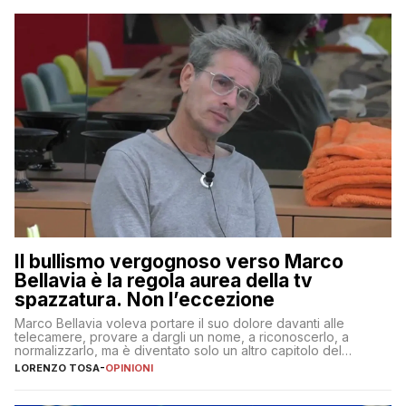
Il bullismo vergognoso verso Marco
Bellavia è la regola aurea della tv
spazzatura. Non l’eccezione
Marco Bellavia voleva portare il suo dolore davanti alle
telecamere, provare a dargli un nome, a riconoscerlo, a
normalizzarlo, ma è diventato solo un altro capitolo del
copione
LORENZO TOSA
-
OPINIONI