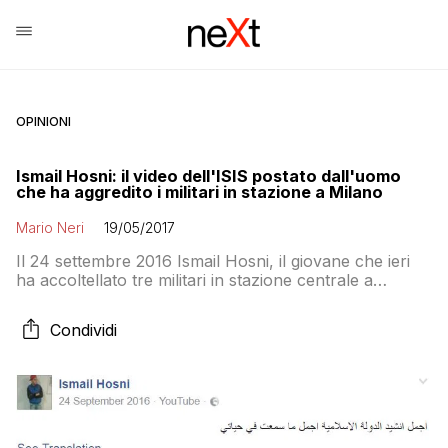
OPINIONI
Ismail Hosni: il video dell'ISIS postato dall'uomo
che ha aggredito i militari in stazione a Milano
Mario Neri
19/05/2017
Il 24 settembre 2016 Ismail Hosni, il giovane che ieri
ha accoltellato tre militari in stazione centrale a
Milano, ha postato un video inneggiante all’Isis sul suo
profilo Facebook. La traduzione dall’arabo del
Condividi
commento del giovane che accompagna le immagini
postate, pubblicata da Repubblica e dall’agenzia di
stampa AGI, è: “Il più bell’inno dell’Isis che […]