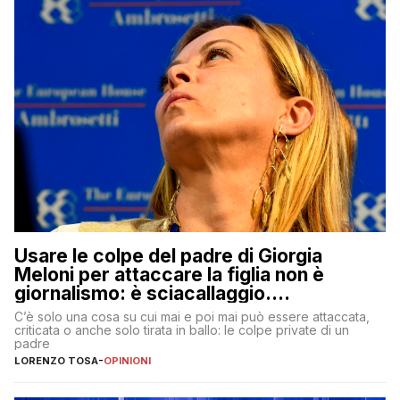
Usare le colpe del padre di Giorgia
Meloni per attaccare la figlia non è
giornalismo: è sciacallaggio.
Dimostriamo di essere diversi
C’è solo una cosa su cui mai e poi mai può essere attaccata,
criticata o anche solo tirata in ballo: le colpe private di un
padre
LORENZO TOSA
-
OPINIONI