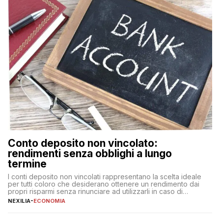
Conto deposito non vincolato:
rendimenti senza obblighi a lungo
termine
I conti deposito non vincolati rappresentano la scelta ideale
per tutti coloro che desiderano ottenere un rendimento dai
propri risparmi senza rinunciare ad utilizzarli in caso di
necessità. A differenza delle forme vincolate tradizionali,
NEXILIA
-
ECONOMIA
questa tipologia consente di accedere alle somme versate in
qualsiasi momento, offrendo un equilibrio tra sicurezza,