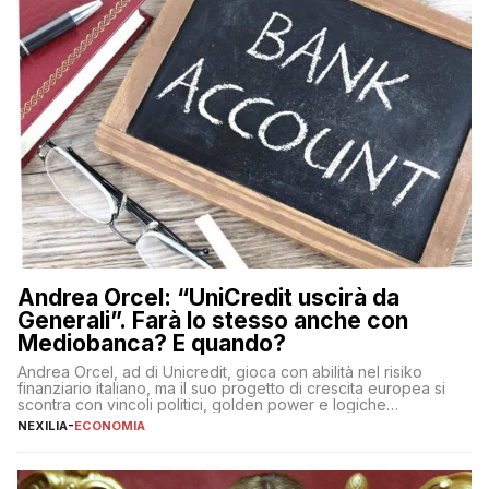
Andrea Orcel: “UniCredit uscirà da
Generali”. Farà lo stesso anche con
Mediobanca? E quando?
Andrea Orcel, ad di Unicredit, gioca con abilità nel risiko
finanziario italiano, ma il suo progetto di crescita europea si
scontra con vincoli politici, golden power e logiche
protezionistiche. Orcel e la mossa su Generali Andrea Orcel,
NEXILIA
-
ECONOMIA
ad di Unicredit, continua a sorprendere per la sua capacità di
muoversi con decisione in un contesto finanziario […]