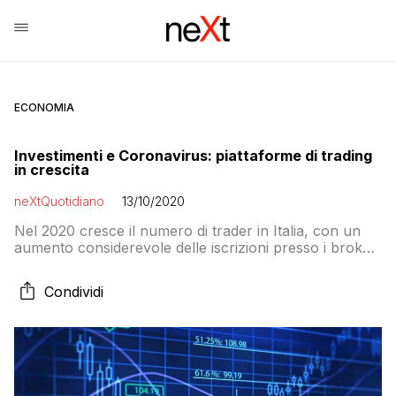
ECONOMIA
Investimenti e Coronavirus: piattaforme di trading
in crescita
neXtQuotidiano
13/10/2020
Nel 2020 cresce il numero di trader in Italia, con un
aumento considerevole delle iscrizioni presso i broker
di trading online, società autorizzate a fornire di
intermediazione finanziaria arrivate a 242 come
Condividi
registrato dalla Consob, con un incremento delle
aziende certificate dell’83% rispetto al 2018