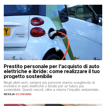
Prestito personale per l’acquisto di auto
elettriche e ibride: come realizzare il tuo
progetto sostenibile
Negli ultimi anni, sempre più persone stanno scegliendo di
investire in auto elettriche o ibride per un futuro più
sostenibile. Questi veicoli, oltre a ridurre l’impatto ambientale,
offrono vantaggi economici a lungo termine, come minori costi
NEXILIA
-
ECONOMIA
di gestione e benefici fiscali. Tuttavia, l’acquisto di un’auto
nuova rappresenta un impegno finanziario significativo. Come
fare se non […]