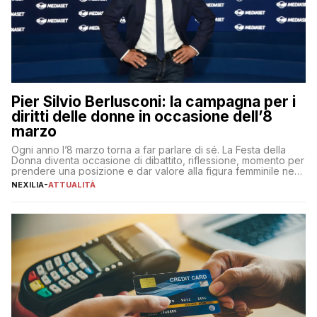
Pier Silvio Berlusconi: la campagna per i
diritti delle donne in occasione dell’8
marzo
Ogni anno l’8 marzo torna a far parlare di sé. La Festa della
Donna diventa occasione di dibattito, riflessione, momento per
prendere una posizione e dar valore alla figura femminile nella
sua complessità e crucialità. A lanciare un messaggio “forte e
NEXILIA
-
ATTUALITÀ
chiaro” quest’anno è stato anche Pier Silvio Berlusconi,
amministratore delegato di Mediaset, che ha […]