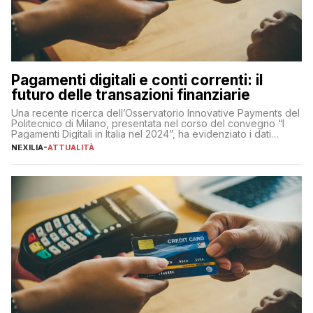
Pagamenti digitali e conti correnti: il
futuro delle transazioni finanziarie
Una recente ricerca dell’Osservatorio Innovative Payments del
Politecnico di Milano, presentata nel corso del convegno “I
Pagamenti Digitali in Italia nel 2024”, ha evidenziato i dati
definitivi del primo semestre 2024 relativamente alle
NEXILIA
-
ATTUALITÀ
transazioni dei pagamenti digitali con carta nel nostro Paese:
223 miliardi di euro. Si ritiene che il totale relativo ai 12 mesi […]