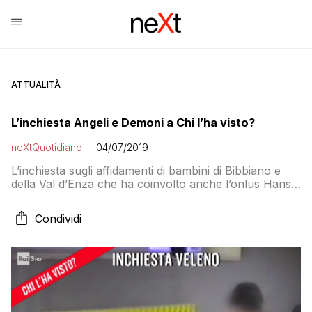
ATTUALITÀ
L’inchiesta Angeli e Demoni a Chi l’ha visto?
neXtQuotidiano
04/07/2019
L’inchiesta sugli affidamenti di bambini di Bibbiano e
della Val d’Enza che ha coinvolto anche l’onlus Hansel
e Gretel e il sindaco PD Andrea Carletti, indagato per
abuso d’ufficio. Le intercettazioni dei bambini ascoltati
Condividi
dagli psicologi e la storia di una cuoca che diventa
affidataria di due bambini