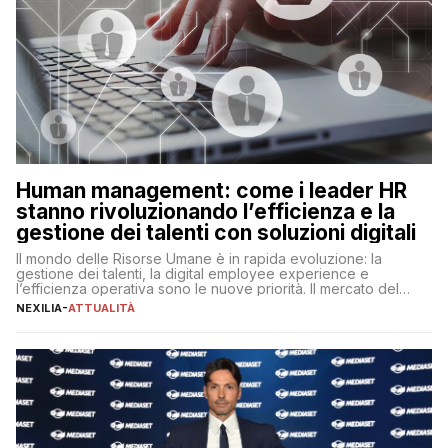
Human management: come i leader HR
stanno rivoluzionando l’efficienza e la
gestione dei talenti con soluzioni digitali
Il mondo delle Risorse Umane è in rapida evoluzione: la
gestione dei talenti, la digital employee experience e
l’efficienza operativa sono le nuove priorità. Il mercato del
lavoro, d’altra parte, è sempre più competitivo con una lotta
NEXILIA
-
ATTUALITÀ
per aggiudicarsi i talenti più validi che si intensifica e le
aspettative dei dipendenti in continua evoluzione. I […]