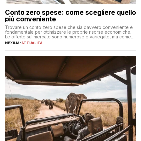
Conto zero spese: come scegliere quello
più conveniente
Trovare un conto zero spese che sia davvero conveniente è
fondamentale per ottimizzare le proprie risorse economiche.
Le offerte sul mercato sono numerose e variegate, ma come
individuare quella più adatta alle proprie esigenze senza
NEXILIA
-
ATTUALITÀ
incorrere in costi nascosti? Optare per un conto zero spese
significa eliminare le spese di gestione che spesso incidono
sul […]