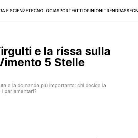
RA E SCIENZE
TECNOLOGIA
SPORT
FATTI
OPINIONI
TREND
RASSEGN
irgulti e la rissa sulla
imento 5 Stelle
isputa e la domanda più importante: chi decide la
 i parlamentari?