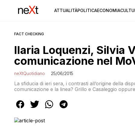
ATTUALITÀ
POLITICA
ECONOMIA
CULTU
FACT CHECKING
Ilaria Loquenzi, Silvia V
comunicazione nel MoV
neXtQuotidiano
25/06/2015
La sfiducia di ieri sera, i contrasti all’origine della d
comunicazione e la linea? Grillo e Casaleggio oppure