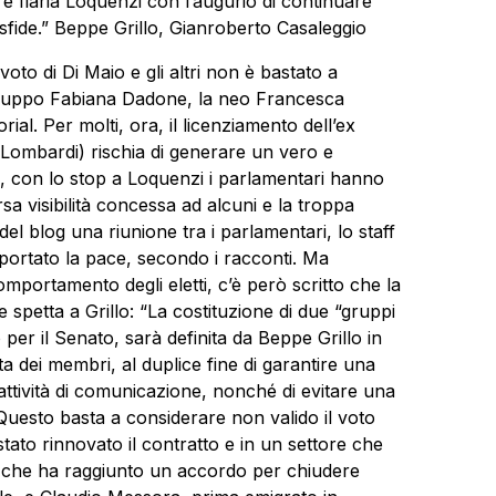
e Ilaria Loquenzi con l’augurio di continuare
e sfide.” Beppe Grillo, Gianroberto Casaleggio
voto di Di Maio e gli altri non è bastato a
capogruppo Fabiana Dadone, la neo Francesca
al. Per molti, ora, il licenziamento dell’ex
 Lombardi) rischia di generare un vero e
to, con lo stop a Loquenzi i parlamentari hanno
arsa visibilità concessa ad alcuni e la troppa
del blog una riunione tra i parlamentari, lo staff
portato la pace, secondo i racconti. Ma
mportamento degli eletti, c’è però scritto che la
spetta a Grillo: “La costituzione di due “gruppi
er il Senato, sarà definita da Beppe Grillo in
ta dei membri, al duplice fine di garantire una
attività di comunicazione, nonché di evitare una
. Questo basta a considerare non valido il voto
tato rinnovato il contratto e in un settore che
, che ha raggiunto un accordo per chiudere