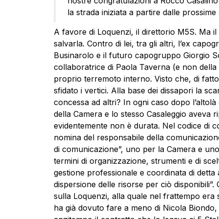
nostre congratulazioni a Rocco Casalino 
la strada iniziata a partire dalle prossim
A favore di Loquenzi, il direttorio M5S. Ma il 
salvarla. Contro di lei, tra gli altri, l’ex 
Businarolo e il futuro capogruppo Giorgio Sori
collaboratrice di Paola Taverna (e non della
proprio terremoto interno. Visto che, di fat
sfidato i vertici. Alla base dei dissapori la sc
concessa ad altri? In ogni caso dopo l’altolà 
della Camera e lo stesso Casaleggio aveva ri
evidentemente non è durata. Nel codice di co
nomina del responsabile della comunicazione 
di comunicazione”, uno per la Camera e uno p
termini di organizzazione, strumenti e di scel
gestione professionale e coordinata di detta 
dispersione delle risorse per ciò disponibili”
sulla Loquenzi, alla quale nel frattempo era s
ha già dovuto fare a meno di Nicola Biondo