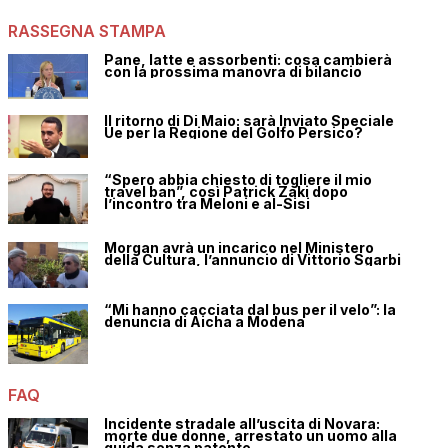
RASSEGNA STAMPA
Pane, latte e assorbenti: cosa cambierà
con la prossima manovra di bilancio
Il ritorno di Di Maio: sarà Inviato Speciale
Ue per la Regione del Golfo Persico?
“Spero abbia chiesto di togliere il mio
travel ban”, così Patrick Zaki dopo
l’incontro tra Meloni e al-Sisi
Morgan avrà un incarico nel Ministero
della Cultura, l’annuncio di Vittorio Sgarbi
“Mi hanno cacciata dal bus per il velo”: la
denuncia di Aicha a Modena
FAQ
Incidente stradale all’uscita di Novara:
morte due donne, arrestato un uomo alla
guida senza patente