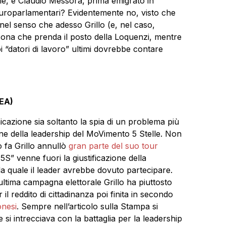
lle, e Claudio Messora, prima emigrato in
 europarlamentari? Evidentemente no, visto che
el senso che adesso Grillo (e, nel caso,
rsona che prenda il posto della Loquenzi, mentre
oi “datori di lavoro” ultimi dovrebbe contare
EA)
icazione sia soltanto la spia di un problema più
ne della leadership del MoVimento 5 Stelle. Non
 fa Grillo annullò
gran parte del suo tour
S” venne fuori la giustificazione della
la quale il leader avrebbe dovuto partecipare.
ultima campagna elettorale Grillo ha piuttosto
 il reddito di cittadinanza poi finita in secondo
onesi
. Sempre nell’articolo sulla Stampa si
si intrecciava con la battaglia per la leadership