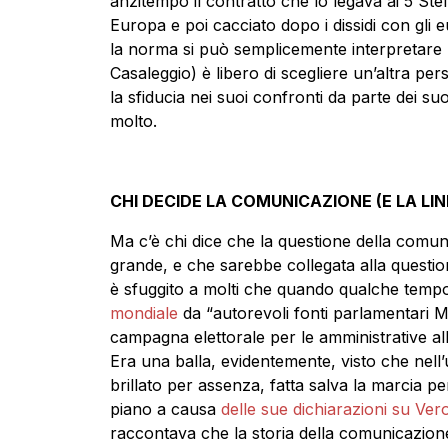
anzitempo il contratto che lo legava ai 5 Ste
Europa e poi cacciato dopo i dissidi con gli
la norma si può semplicemente interpretare n
Casaleggio) è libero di scegliere un’altra pe
la sfiducia nei suoi confronti da parte dei su
molto.
CHI DECIDE LA COMUNICAZIONE (E LA LIN
Ma c’è chi dice che la questione della comun
grande, e che sarebbe collegata alla questio
è sfuggito a molti che quando qualche tempo
mondiale
da “autorevoli fonti parlamentari M5
campagna elettorale per le amministrative al
Era una balla, evidentemente, visto che nell’
brillato per assenza, fatta salva la marcia per
piano a causa
delle sue dichiarazioni su Ver
raccontava che la storia della comunicazione 