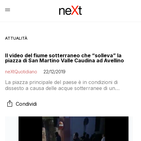
ATTUALITÀ
Il video del fiume sotterraneo che “solleva” la
piazza di San Martino Valle Caudina ad Avellino
neXtQuotidiano
22/12/2019
La piazza principale del paese è in condizioni di
dissesto a causa delle acque sotterranee di un
torrente ‘tombato’ negli anni scorsi, il cui livello è
cresciuto a dismisura sollevando il manto stradale.
Condividi