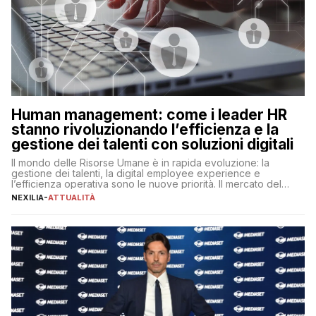
Human management: come i leader HR
stanno rivoluzionando l’efficienza e la
gestione dei talenti con soluzioni digitali
Il mondo delle Risorse Umane è in rapida evoluzione: la
gestione dei talenti, la digital employee experience e
l’efficienza operativa sono le nuove priorità. Il mercato del
lavoro, d’altra parte, è sempre più competitivo con una lotta
NEXILIA
-
ATTUALITÀ
per aggiudicarsi i talenti più validi che si intensifica e le
aspettative dei dipendenti in continua evoluzione. I […]