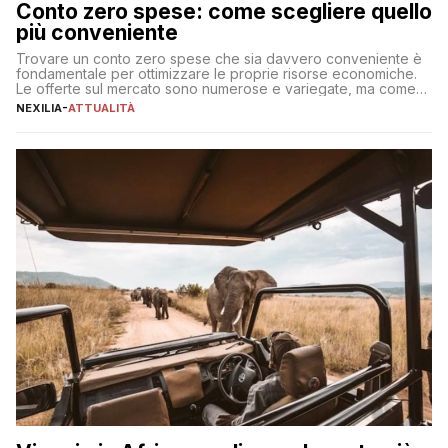
Conto zero spese: come scegliere quello
più conveniente
Trovare un conto zero spese che sia davvero conveniente è
fondamentale per ottimizzare le proprie risorse economiche.
Le offerte sul mercato sono numerose e variegate, ma come
individuare quella più adatta alle proprie esigenze senza
NEXILIA
-
ATTUALITÀ
incorrere in costi nascosti? Optare per un conto zero spese
significa eliminare le spese di gestione che spesso incidono
sul […]