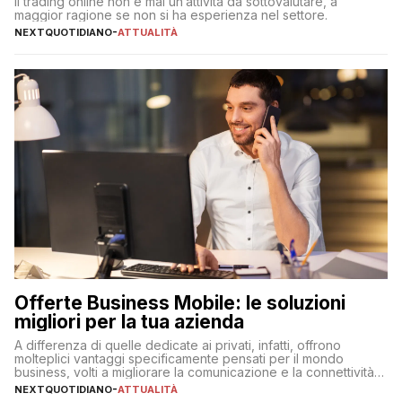
Il trading online non è mai un’attività da sottovalutare, a
maggior ragione se non si ha esperienza nel settore.
NEXTQUOTIDIANO
-
ATTUALITÀ
Offerte Business Mobile: le soluzioni
migliori per la tua azienda
A differenza di quelle dedicate ai privati, infatti, offrono
molteplici vantaggi specificamente pensati per il mondo
business, volti a migliorare la comunicazione e la connettività
degli utenti
NEXTQUOTIDIANO
-
ATTUALITÀ