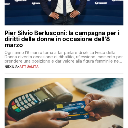
Pier Silvio Berlusconi: la campagna per i
diritti delle donne in occasione dell’8
marzo
Ogni anno l’8 marzo torna a far parlare di sé. La Festa della
Donna diventa occasione di dibattito, riflessione, momento per
prendere una posizione e dar valore alla figura femminile nella
sua complessità e crucialità. A lanciare un messaggio “forte e
NEXILIA
-
ATTUALITÀ
chiaro” quest’anno è stato anche Pier Silvio Berlusconi,
amministratore delegato di Mediaset, che ha […]