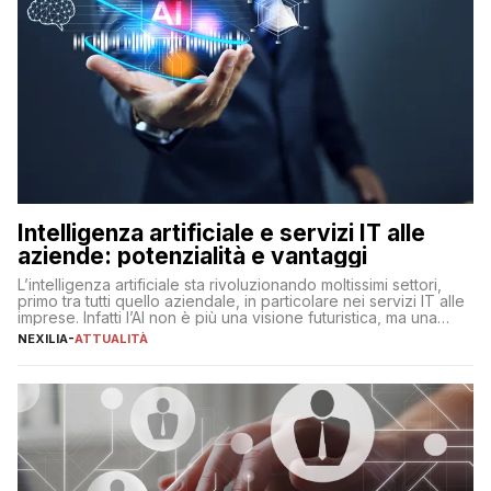
Intelligenza artificiale e servizi IT alle
aziende: potenzialità e vantaggi
L’intelligenza artificiale sta rivoluzionando moltissimi settori,
primo tra tutti quello aziendale, in particolare nei servizi IT alle
imprese. Infatti l’AI non è più una visione futuristica, ma una
realtà operativa che sta portando a un cambio significativo in
NEXILIA
-
ATTUALITÀ
ogni ambito. L’inserimento delle tecnologie di intelligenza
artificiale porta non solo all’ottimizzazione di diverse
operazioni, bensì comporta […]