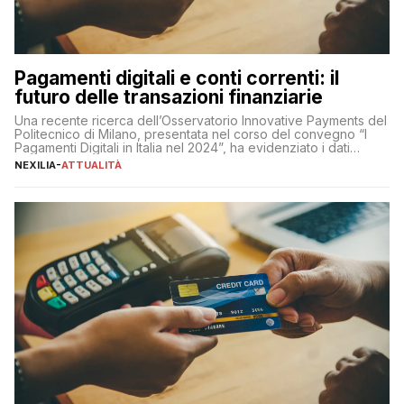
Pagamenti digitali e conti correnti: il
futuro delle transazioni finanziarie
Una recente ricerca dell’Osservatorio Innovative Payments del
Politecnico di Milano, presentata nel corso del convegno “I
Pagamenti Digitali in Italia nel 2024”, ha evidenziato i dati
definitivi del primo semestre 2024 relativamente alle
NEXILIA
-
ATTUALITÀ
transazioni dei pagamenti digitali con carta nel nostro Paese:
223 miliardi di euro. Si ritiene che il totale relativo ai 12 mesi […]