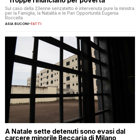
“Troppe rinunciano per povertà”
Sul caso della 23enne senzatetto è intervenuta pure la ministra
per la Famiglia, la Natalità e le Pari Opportunità Eugenia
Roccella
ASIA BUCONI
-
FATTI
A Natale sette detenuti sono evasi dal
carcere minorile Beccaria di Milano