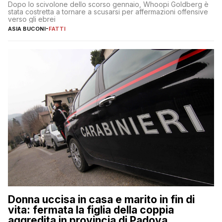
Dopo lo scivolone dello scorso gennaio, Whoopi Goldberg è
stata costretta a tornare a scusarsi per affermazioni offensive
verso gli ebrei
ASIA BUCONI
-
FATTI
Donna uccisa in casa e marito in fin di
vita: fermata la figlia della coppia
aggredita in provincia di Padova