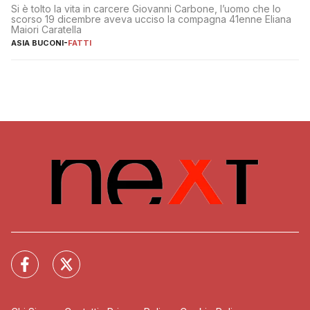
Si è tolto la vita in carcere Giovanni Carbone, l’uomo che lo
scorso 19 dicembre aveva ucciso la compagna 41enne Eliana
Maiori Caratella
ASIA BUCONI
-
FATTI