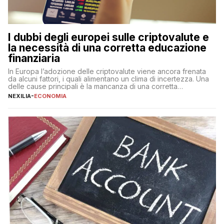
I dubbi degli europei sulle criptovalute e
la necessità di una corretta educazione
finanziaria
In Europa l’adozione delle criptovalute viene ancora frenata
da alcuni fattori, i quali alimentano un clima di incertezza. Una
delle cause principali è la mancanza di una corretta
educazione finanziaria, che impedisce ad una larga parte della
NEXILIA
-
ECONOMIA
popolazione di comprendere in modo adeguato il
funzionamento e le implicazioni di questi asset digitali. Dubbi
sulle criptovalute: […]