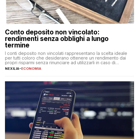
Conto deposito non vincolato:
rendimenti senza obblighi a lungo
termine
I conti deposito non vincolati rappresentano la scelta ideale
per tutti coloro che desiderano ottenere un rendimento dai
propri risparmi senza rinunciare ad utilizzarli in caso di
necessità. A differenza delle forme vincolate tradizionali,
NEXILIA
-
ECONOMIA
questa tipologia consente di accedere alle somme versate in
qualsiasi momento, offrendo un equilibrio tra sicurezza,
flessibilità e rendimento. Come funzionano […]