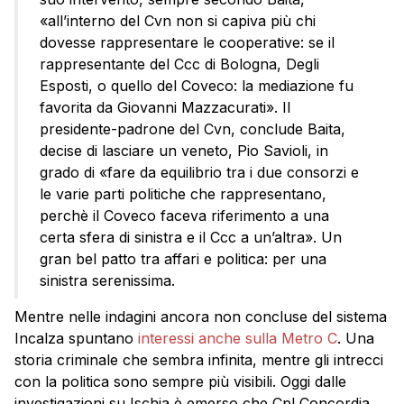
«all’interno del Cvn non si capiva più chi
dovesse rappresentare le cooperative: se il
rappresentante del Ccc di Bologna, Degli
Esposti, o quello del Coveco: la mediazione fu
favorita da Giovanni Mazzacurati». Il
presidente-padrone del Cvn, conclude Baita,
decise di lasciare un veneto, Pio Savioli, in
grado di «fare da equilibrio tra i due consorzi e
le varie parti politiche che rappresentano,
perchè il Coveco faceva riferimento a una
certa sfera di sinistra e il Ccc a un’altra». Un
gran bel patto tra affari e politica: per una
sinistra serenissima.
Mentre nelle indagini ancora non concluse del sistema
Incalza spuntano
interessi anche sulla Metro C
. Una
storia criminale che sembra infinita, mentre gli intrecci
con la politica sono sempre più visibili. Oggi dalle
investigazioni su Ischia è emerso che Cpl Concordia,