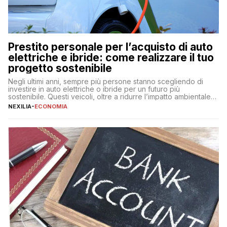
Prestito personale per l’acquisto di auto
elettriche e ibride: come realizzare il tuo
progetto sostenibile
Negli ultimi anni, sempre più persone stanno scegliendo di
investire in auto elettriche o ibride per un futuro più
sostenibile. Questi veicoli, oltre a ridurre l’impatto ambientale,
offrono vantaggi economici a lungo termine, come minori costi
NEXILIA
-
ECONOMIA
di gestione e benefici fiscali. Tuttavia, l’acquisto di un’auto
nuova rappresenta un impegno finanziario significativo. Come
fare se non […]