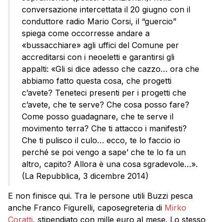
conversazione intercettata il 20 giugno con il
conduttore radio Mario Corsi, il “guercio”
spiega come occorresse andare a
«bussacchiare» agli uffici del Comune per
accreditarsi con i neoeletti e garantirsi gli
appalti: «Gli si dice adesso che cazzo… ora che
abbiamo fatto questa cosa, che progetti
c’avete? Teneteci presenti per i progetti che
c’avete, che te serve? Che cosa posso fare?
Come posso guadagnare, che te serve il
movimento terra? Che ti attacco i manifesti?
Che ti pulisco il culo… ecco, te lo faccio io
perché se poi vengo a sape’ che te lo fa un
altro, capito? Allora è una cosa sgradevole…».
(La Repubblica, 3 dicembre 2014)
E non finisce qui. Tra le persone utili Buzzi pesca
anche Franco Figurelli, caposegreteria di
Mirko
Coratti
, stipendiato con mille euro al mese. Lo stesso