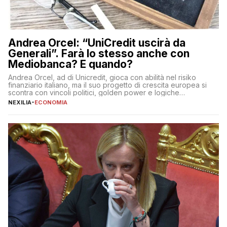
Andrea Orcel: “UniCredit uscirà da
Generali”. Farà lo stesso anche con
Mediobanca? E quando?
Andrea Orcel, ad di Unicredit, gioca con abilità nel risiko
finanziario italiano, ma il suo progetto di crescita europea si
scontra con vincoli politici, golden power e logiche
protezionistiche. Orcel e la mossa su Generali Andrea Orcel,
NEXILIA
-
ECONOMIA
ad di Unicredit, continua a sorprendere per la sua capacità di
muoversi con decisione in un contesto finanziario […]