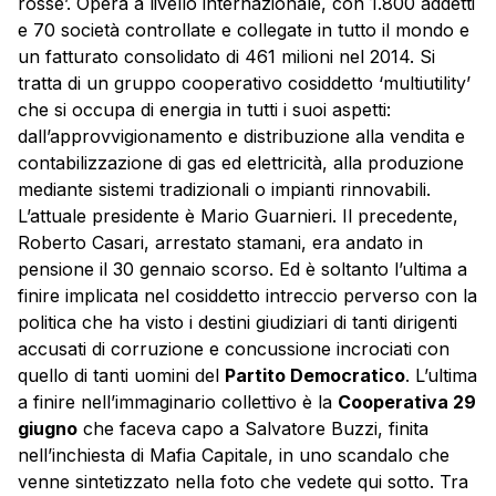
rosse’. Opera a livello internazionale, con 1.800 addetti
e 70 società controllate e collegate in tutto il mondo e
un fatturato consolidato di 461 milioni nel 2014. Si
tratta di un gruppo cooperativo cosiddetto ‘multiutility’
che si occupa di energia in tutti i suoi aspetti:
dall’approvvigionamento e distribuzione alla vendita e
contabilizzazione di gas ed elettricità, alla produzione
mediante sistemi tradizionali o impianti rinnovabili.
L’attuale presidente è Mario Guarnieri. Il precedente,
Roberto Casari, arrestato stamani, era andato in
pensione il 30 gennaio scorso. Ed è soltanto l’ultima a
finire implicata nel cosiddetto intreccio perverso con la
politica che ha visto i destini giudiziari di tanti dirigenti
accusati di corruzione e concussione incrociati con
quello di tanti uomini del
Partito Democratico
. L’ultima
a finire nell’immaginario collettivo è la
Cooperativa 29
giugno
che faceva capo a Salvatore Buzzi, finita
nell’inchiesta di Mafia Capitale, in uno scandalo che
venne sintetizzato nella foto che vedete qui sotto. Tra