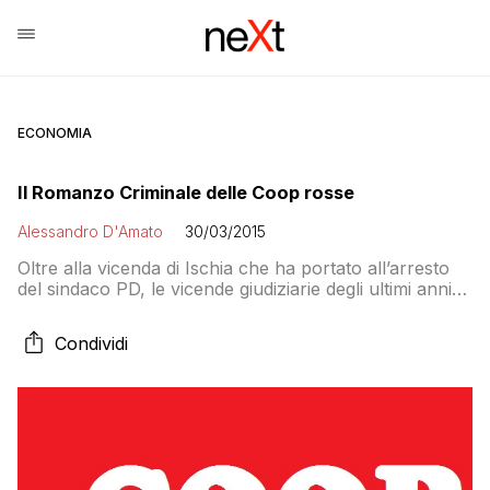
ECONOMIA
Il Romanzo Criminale delle Coop rosse
Alessandro D'Amato
30/03/2015
Oltre alla vicenda di Ischia che ha portato all’arresto
del sindaco PD, le vicende giudiziarie degli ultimi anni
svelano intrecci sempre più stretti tra le cooperative e
la politica. Nel mirino sempre le opere pubbliche,
Condividi
grandi o piccole. E i legami sono sempre gli stessi