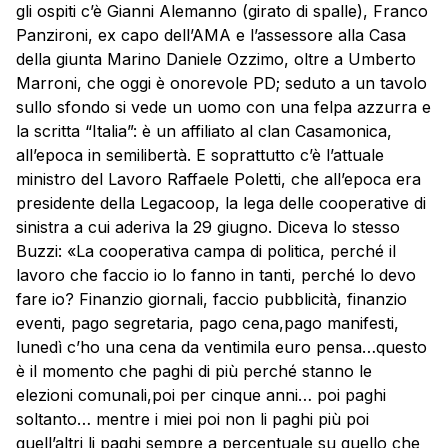
gli ospiti c’è Gianni Alemanno (girato di spalle), Franco
Panzironi, ex capo dell’AMA e l’assessore alla Casa
della giunta Marino Daniele Ozzimo, oltre a Umberto
Marroni, che oggi è onorevole PD; seduto a un tavolo
sullo sfondo si vede un uomo con una felpa azzurra e
la scritta “Italia”: è un affiliato al clan Casamonica,
all’epoca in semilibertà. E soprattutto c’è l’attuale
ministro del Lavoro Raffaele Poletti, che all’epoca era
presidente della Legacoop, la lega delle cooperative di
sinistra a cui aderiva la 29 giugno. Diceva lo stesso
Buzzi: «La cooperativa campa di politica, perché il
lavoro che faccio io lo fanno in tanti, perché lo devo
fare io? Finanzio giornali, faccio pubblicità, finanzio
eventi, pago segretaria, pago cena,pago manifesti,
lunedì c’ho una cena da ventimila euro pensa…questo
è il momento che paghi di più perché stanno le
elezioni comunali,poi per cinque anni… poi paghi
soltanto… mentre i miei poi non li paghi più poi
quell’altri li paghi sempre a percentuale su quello che