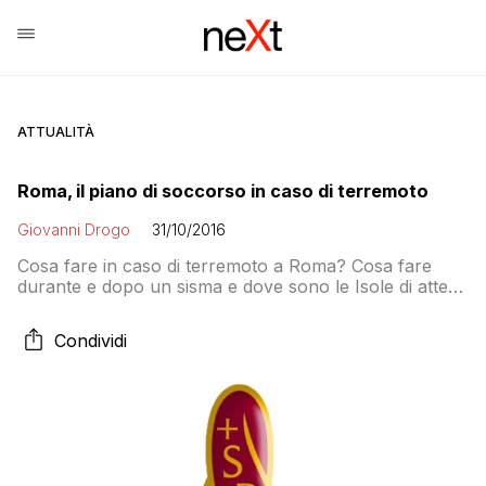
ATTUALITÀ
Roma, il piano di soccorso in caso di terremoto
Giovanni Drogo
31/10/2016
Cosa fare in caso di terremoto a Roma? Cosa fare
durante e dopo un sisma e dove sono le Isole di attesa
dove trovare riparo e soccorsi? Lo spiega il dettagliato
piano di intervento elaborato negli anni scorsi dal
Condividi
Comune e dalla Protezione Civile