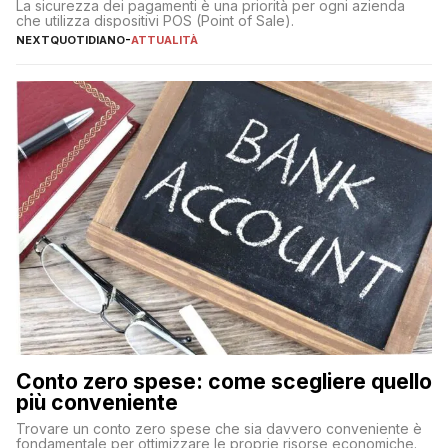
La sicurezza dei pagamenti è una priorità per ogni azienda
che utilizza dispositivi POS (Point of Sale).
NEXTQUOTIDIANO
-
ATTUALITÀ
Conto zero spese: come scegliere quello
più conveniente
Trovare un conto zero spese che sia davvero conveniente è
fondamentale per ottimizzare le proprie risorse economiche.