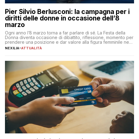
Pier Silvio Berlusconi: la campagna per i
diritti delle donne in occasione dell’8
marzo
Ogni anno l’8 marzo torna a far parlare di sé. La Festa della
Donna diventa occasione di dibattito, riflessione, momento per
prendere una posizione e dar valore alla figura femminile nella
sua complessità e crucialità. A lanciare un messaggio “forte e
NEXILIA
-
ATTUALITÀ
chiaro” quest’anno è stato anche Pier Silvio Berlusconi,
amministratore delegato di Mediaset, che ha […]