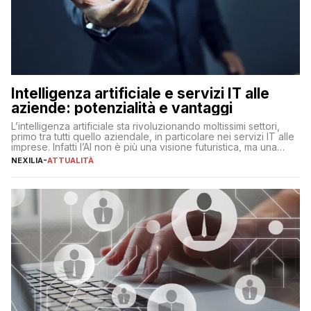
Intelligenza artificiale e servizi IT alle
aziende: potenzialità e vantaggi
L’intelligenza artificiale sta rivoluzionando moltissimi settori,
primo tra tutti quello aziendale, in particolare nei servizi IT alle
imprese. Infatti l’AI non è più una visione futuristica, ma una
realtà operativa che sta portando a un cambio significativo in
NEXILIA
-
ATTUALITÀ
ogni ambito. L’inserimento delle tecnologie di intelligenza
artificiale porta non solo all’ottimizzazione di diverse
operazioni, bensì comporta […]