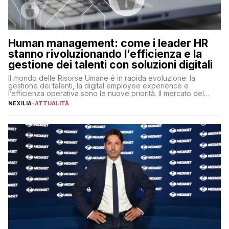
Human management: come i leader HR
stanno rivoluzionando l’efficienza e la
gestione dei talenti con soluzioni digitali
Il mondo delle Risorse Umane è in rapida evoluzione: la
gestione dei talenti, la digital employee experience e
l’efficienza operativa sono le nuove priorità. Il mercato del
lavoro, d’altra parte, è sempre più competitivo con una lotta
NEXILIA
-
ATTUALITÀ
per aggiudicarsi i talenti più validi che si intensifica e le
aspettative dei dipendenti in continua evoluzione. I […]