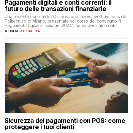
Pagamenti digitali e conti correnti: il
futuro delle transazioni finanziarie
Una recente ricerca dell’Osservatorio Innovative Payments del
Politecnico di Milano, presentata nel corso del convegno “I
Pagamenti Digitali in Italia nel 2024”, ha evidenziato i dati
definitivi del primo semestre 2024 relativamente alle
NEXILIA
-
ATTUALITÀ
transazioni dei pagamenti digitali con carta nel nostro Paese:
223 miliardi di euro. Si ritiene che il totale relativo ai 12 mesi […]
Sicurezza dei pagamenti con POS: come
proteggere i tuoi clienti