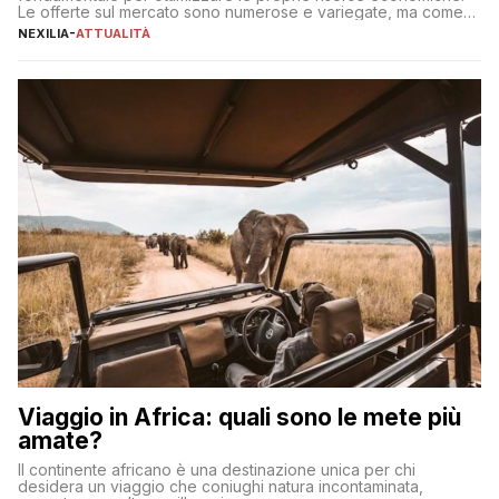
Le offerte sul mercato sono numerose e variegate, ma come
individuare quella più adatta alle proprie esigenze senza
NEXILIA
-
ATTUALITÀ
incorrere in costi nascosti? Optare per un conto zero spese
significa eliminare le spese di gestione che spesso incidono
sul […]
Viaggio in Africa: quali sono le mete più
amate?
Il continente africano è una destinazione unica per chi
desidera un viaggio che coniughi natura incontaminata,