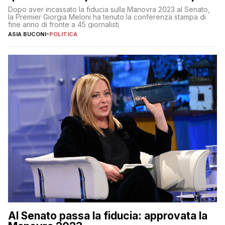
al 25 aprile”
Dopo aver incassato la fiducia sulla Manovra 2023 al Senato,
la Premier Giorgia Meloni ha tenuto la conferenza stampa di
fine anno di fronte a 45 giornalisti
ASIA BUCONI
-
POLITICA
Al Senato passa la fiducia: approvata la