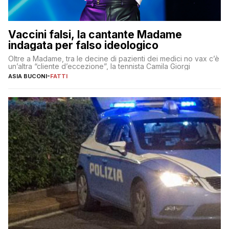
Vaccini falsi, la cantante Madame
indagata per falso ideologico
Oltre a Madame, tra le decine di pazienti dei medici no vax c’è
un’altra “cliente d’eccezione”, la tennista Camila Giorgi
ASIA BUCONI
-
FATTI