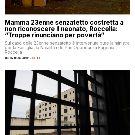
Mamma 23enne senzatetto costretta a
non riconoscere il neonato, Roccella:
“Troppe rinunciano per povertà”
Sul caso della 23enne senzatetto è intervenuta pure la ministra
per la Famiglia, la Natalità e le Pari Opportunità Eugenia
Roccella
ASIA BUCONI
-
FATTI