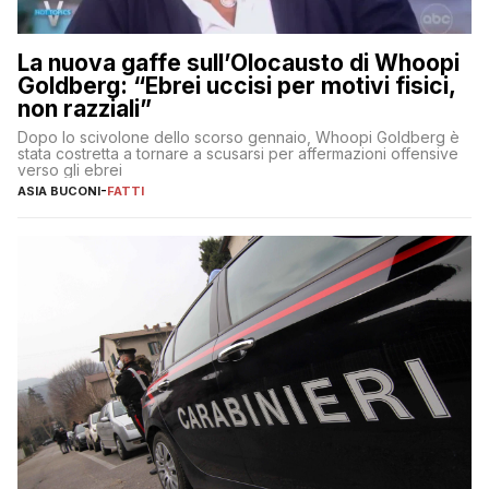
La nuova gaffe sull’Olocausto di Whoopi
Goldberg: “Ebrei uccisi per motivi fisici,
non razziali”
Dopo lo scivolone dello scorso gennaio, Whoopi Goldberg è
stata costretta a tornare a scusarsi per affermazioni offensive
verso gli ebrei
ASIA BUCONI
-
FATTI