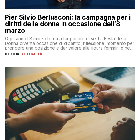
Pier Silvio Berlusconi: la campagna per i
diritti delle donne in occasione dell’8
marzo
Ogni anno l’8 marzo torna a far parlare di sé. La Festa della
Donna diventa occasione di dibattito, riflessione, momento per
prendere una posizione e dar valore alla figura femminile nella
sua complessità e crucialità. A lanciare un messaggio “forte e
NEXILIA
-
ATTUALITÀ
chiaro” quest’anno è stato anche Pier Silvio Berlusconi,
amministratore delegato di Mediaset, che ha […]