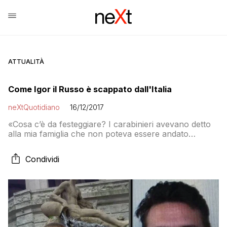
ATTUALITÀ
Come Igor il Russo è scappato dall'Italia
neXtQuotidiano
16/12/2017
«Cosa c’è da festeggiare? I carabinieri avevano detto
alla mia famiglia che non poteva essere andato
all’estero e invece era in Spagna», dice la figlia di
Valerio Verri. La procura però smentisce le
Condividi
sottovalutazioni