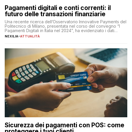
Pagamenti digitali e conti correnti: il
futuro delle transazioni finanziarie
Una recente ricerca dell’Osservatorio Innovative Payments del
Politecnico di Milano, presentata nel corso del convegno “I
Pagamenti Digitali in Italia nel 2024”, ha evidenziato i dati
definitivi del primo semestre 2024 relativamente alle
NEXILIA
-
ATTUALITÀ
transazioni dei pagamenti digitali con carta nel nostro Paese:
223 miliardi di euro. Si ritiene che il totale relativo ai 12 mesi […]
Sicurezza dei pagamenti con POS: come
proteggere i tuoi clienti