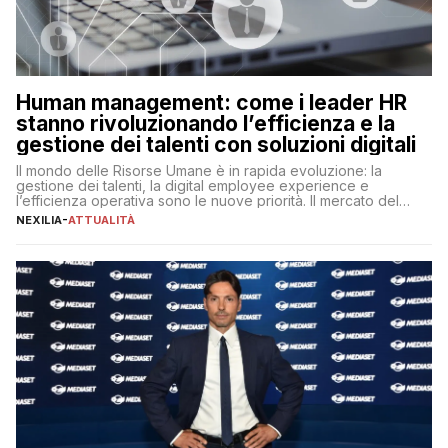
Human management: come i leader HR
stanno rivoluzionando l’efficienza e la
gestione dei talenti con soluzioni digitali
Il mondo delle Risorse Umane è in rapida evoluzione: la
gestione dei talenti, la digital employee experience e
l’efficienza operativa sono le nuove priorità. Il mercato del
lavoro, d’altra parte, è sempre più competitivo con una lotta
NEXILIA
-
ATTUALITÀ
per aggiudicarsi i talenti più validi che si intensifica e le
aspettative dei dipendenti in continua evoluzione. I […]