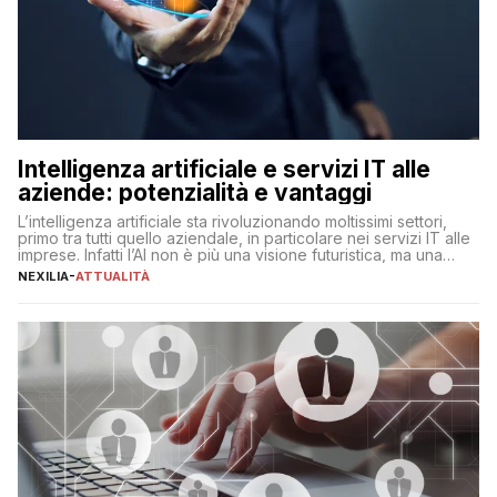
Intelligenza artificiale e servizi IT alle
aziende: potenzialità e vantaggi
L’intelligenza artificiale sta rivoluzionando moltissimi settori,
primo tra tutti quello aziendale, in particolare nei servizi IT alle
imprese. Infatti l’AI non è più una visione futuristica, ma una
realtà operativa che sta portando a un cambio significativo in
NEXILIA
-
ATTUALITÀ
ogni ambito. L’inserimento delle tecnologie di intelligenza
artificiale porta non solo all’ottimizzazione di diverse
operazioni, bensì comporta […]