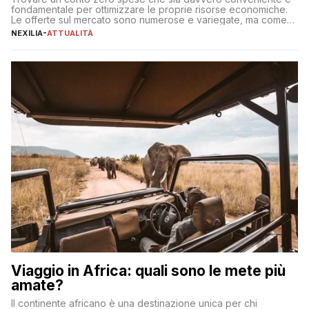
fondamentale per ottimizzare le proprie risorse economiche.
Le offerte sul mercato sono numerose e variegate, ma come
individuare quella più adatta alle proprie esigenze senza
NEXILIA
-
ATTUALITÀ
incorrere in costi nascosti? Optare per un conto zero spese
significa eliminare le spese di gestione che spesso incidono
sul […]
Viaggio in Africa: quali sono le mete più
amate?
Il continente africano è una destinazione unica per chi