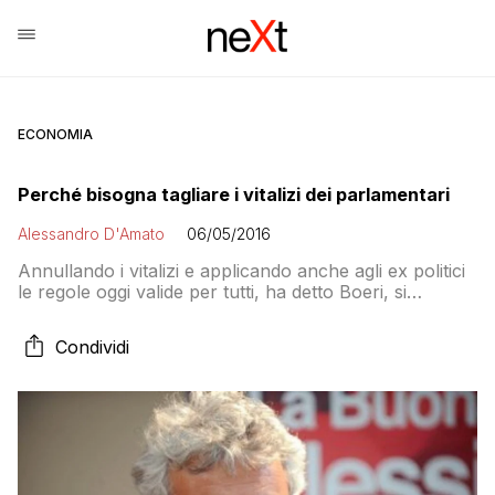
ECONOMIA
Perché bisogna tagliare i vitalizi dei parlamentari
Alessandro D'Amato
06/05/2016
Annullando i vitalizi e applicando anche agli ex politici
le regole oggi valide per tutti, ha detto Boeri, si
potrebbero tagliare i costi del 40 per cento. Ma gli ex
parlamentari non ci stanno. E alla Camera dicono che
Condividi
li hanno già tagliati