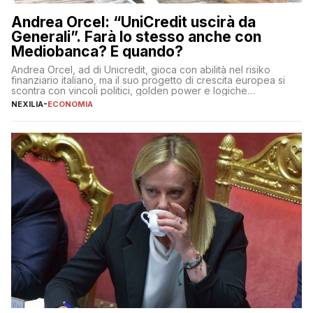
Andrea Orcel: “UniCredit uscirà da
Generali”. Farà lo stesso anche con
Mediobanca? E quando?
Andrea Orcel, ad di Unicredit, gioca con abilità nel risiko
finanziario italiano, ma il suo progetto di crescita europea si
scontra con vincoli politici, golden power e logiche
protezionistiche. Orcel e la mossa su Generali Andrea Orcel,
NEXILIA
-
ECONOMIA
ad di Unicredit, continua a sorprendere per la sua capacità di
muoversi con decisione in un contesto finanziario […]