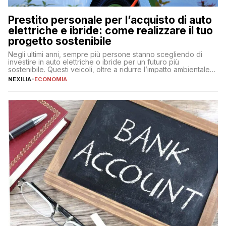
Prestito personale per l’acquisto di auto
elettriche e ibride: come realizzare il tuo
progetto sostenibile
Negli ultimi anni, sempre più persone stanno scegliendo di
investire in auto elettriche o ibride per un futuro più
sostenibile. Questi veicoli, oltre a ridurre l’impatto ambientale,
offrono vantaggi economici a lungo termine, come minori costi
NEXILIA
-
ECONOMIA
di gestione e benefici fiscali. Tuttavia, l’acquisto di un’auto
nuova rappresenta un impegno finanziario significativo. Come
fare se non […]