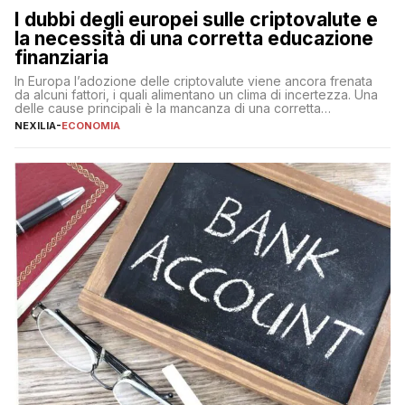
I dubbi degli europei sulle criptovalute e
la necessità di una corretta educazione
finanziaria
In Europa l’adozione delle criptovalute viene ancora frenata
da alcuni fattori, i quali alimentano un clima di incertezza. Una
delle cause principali è la mancanza di una corretta
educazione finanziaria, che impedisce ad una larga parte della
NEXILIA
-
ECONOMIA
popolazione di comprendere in modo adeguato il
funzionamento e le implicazioni di questi asset digitali. Dubbi
sulle criptovalute: […]