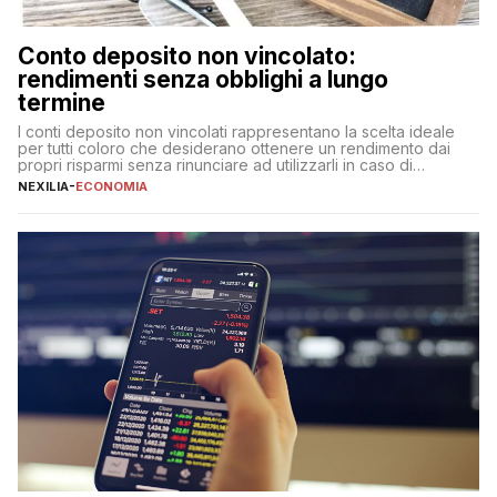
Conto deposito non vincolato:
rendimenti senza obblighi a lungo
termine
I conti deposito non vincolati rappresentano la scelta ideale
per tutti coloro che desiderano ottenere un rendimento dai
propri risparmi senza rinunciare ad utilizzarli in caso di
necessità. A differenza delle forme vincolate tradizionali,
NEXILIA
-
ECONOMIA
questa tipologia consente di accedere alle somme versate in
qualsiasi momento, offrendo un equilibrio tra sicurezza,
flessibilità e rendimento. Come funzionano […]