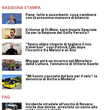
RASSEGNA STAMPA
Pane, latte e assorbenti: cosa cambierà
con la prossima manovra di bilancio
Il ritorno di Di Maio: sarà Inviato Speciale
Ue per la Regione del Golfo Persico?
“Spero abbia chiesto di togliere il mio
travel ban”, così Patrick Zaki dopo
l’incontro tra Meloni e al-Sisi
Morgan avrà un incarico nel Ministero
della Cultura, l’annuncio di Vittorio Sgarbi
“Mi hanno cacciata dal bus per il velo”: la
denuncia di Aicha a Modena
FAQ
Incidente stradale all’uscita di Novara:
morte due donne, arrestato un uomo alla
guida senza patente