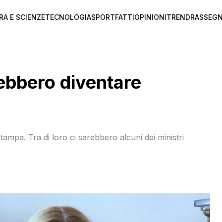
RA E SCIENZE
TECNOLOGIA
SPORT
FATTI
OPINIONI
TREND
RASSEGN
trebbero diventare
ampa. Tra di loro ci sarebbero alcuni dei ministri