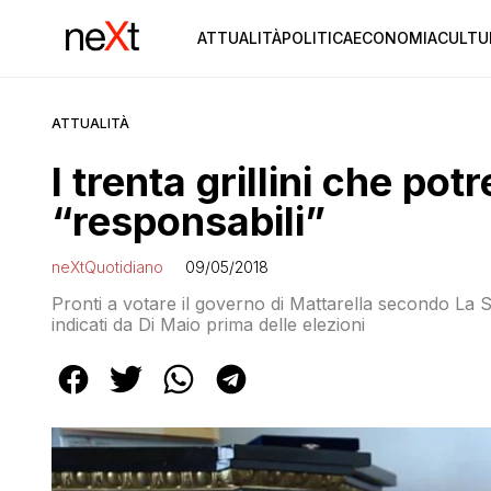
ATTUALITÀ
POLITICA
ECONOMIA
CULTU
ATTUALITÀ
I trenta grillini che po
“responsabili”
neXtQuotidiano
09/05/2018
Pronti a votare il governo di Mattarella secondo La St
indicati da Di Maio prima delle elezioni