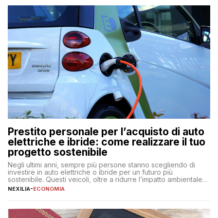
Prestito personale per l’acquisto di auto
elettriche e ibride: come realizzare il tuo
progetto sostenibile
Negli ultimi anni, sempre più persone stanno scegliendo di
investire in auto elettriche o ibride per un futuro più
sostenibile. Questi veicoli, oltre a ridurre l’impatto ambientale,
offrono vantaggi economici a lungo termine, come minori costi
NEXILIA
-
ECONOMIA
di gestione e benefici fiscali. Tuttavia, l’acquisto di un’auto
nuova rappresenta un impegno finanziario significativo. Come
fare se non […]