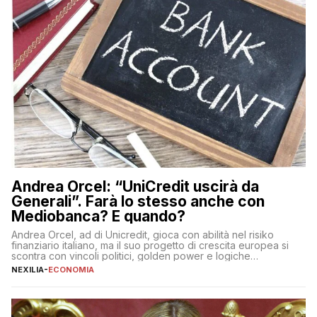
Andrea Orcel: “UniCredit uscirà da
Generali”. Farà lo stesso anche con
Mediobanca? E quando?
Andrea Orcel, ad di Unicredit, gioca con abilità nel risiko
finanziario italiano, ma il suo progetto di crescita europea si
scontra con vincoli politici, golden power e logiche
protezionistiche. Orcel e la mossa su Generali Andrea Orcel,
NEXILIA
-
ECONOMIA
ad di Unicredit, continua a sorprendere per la sua capacità di
muoversi con decisione in un contesto finanziario […]