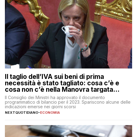
Il taglio dell’IVA sui beni di prima
necessità è stato tagliato: cosa c’è e
cosa non c’è nella Manovra targata
Meloni
Il Consiglio dei Ministri ha approvato il documento
programmatico di bilancio per il 2023. Spariscono alcune delle
indicazioni emerse nei giorni scorsi
NEXTQUOTIDIANO
-
ECONOMIA