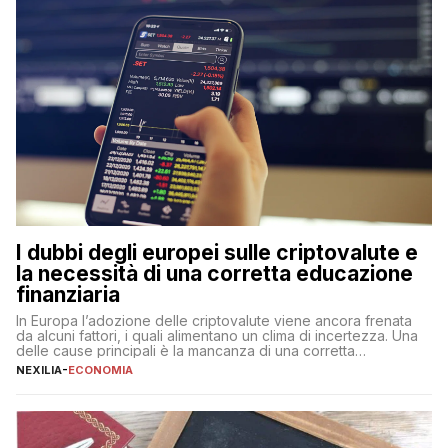
I dubbi degli europei sulle criptovalute e
la necessità di una corretta educazione
finanziaria
In Europa l’adozione delle criptovalute viene ancora frenata
da alcuni fattori, i quali alimentano un clima di incertezza. Una
delle cause principali è la mancanza di una corretta
educazione finanziaria, che impedisce ad una larga parte della
NEXILIA
-
ECONOMIA
popolazione di comprendere in modo adeguato il
funzionamento e le implicazioni di questi asset digitali. Dubbi
sulle criptovalute: […]