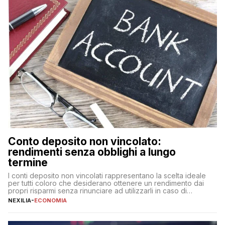
Conto deposito non vincolato:
rendimenti senza obblighi a lungo
termine
I conti deposito non vincolati rappresentano la scelta ideale
per tutti coloro che desiderano ottenere un rendimento dai
propri risparmi senza rinunciare ad utilizzarli in caso di
necessità. A differenza delle forme vincolate tradizionali,
NEXILIA
-
ECONOMIA
questa tipologia consente di accedere alle somme versate in
qualsiasi momento, offrendo un equilibrio tra sicurezza,
flessibilità e rendimento. Come funzionano […]