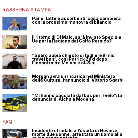
RASSEGNA STAMPA
Pane, latte e assorbenti: cosa cambierà
con la prossima manovra di bilancio
Il ritorno di Di Maio: sarà Inviato Speciale
Ue per la Regione del Golfo Persico?
“Spero abbia chiesto di togliere il mio
travel ban”, così Patrick Zaki dopo
l’incontro tra Meloni e al-Sisi
Morgan avrà un incarico nel Ministero
della Cultura, l’annuncio di Vittorio Sgarbi
“Mi hanno cacciata dal bus per il velo”: la
denuncia di Aicha a Modena
FAQ
Incidente stradale all’uscita di Novara:
morte due donne, arrestato un uomo alla
guida senza patente