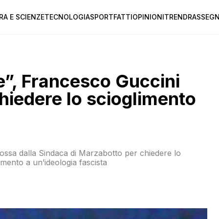
RA E SCIENZE
TECNOLOGIA
SPORT
FATTI
OPINIONI
TREND
RASSEGN
ne”, Francesco Guccini
chiedere lo scioglimento
mossa dalla Sindaca di Marzabotto per chiedere lo
rimento a un’ideologia fascista