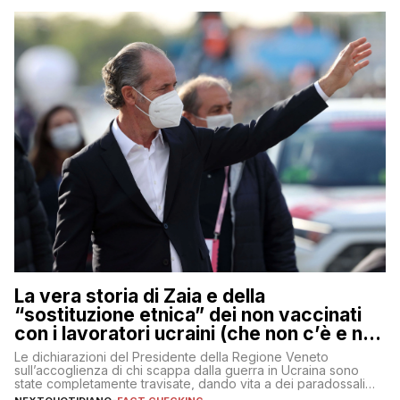
La vera storia di Zaia e della
“sostituzione etnica” dei non vaccinati
con i lavoratori ucraini (che non c’è e non
ci sarà)
Le dichiarazioni del Presidente della Regione Veneto
sull’accoglienza di chi scappa dalla guerra in Ucraina sono
state completamente travisate, dando vita a dei paradossali
falsi che girano sui social