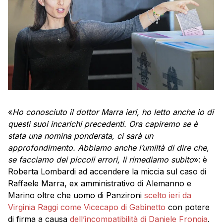
«
Ho conosciuto il dottor Marra ieri, ho letto anche io di
questi suoi incarichi precedenti. Ora capiremo se è
stata una nomina ponderata, ci sarà un
approfondimento. Abbiamo anche l’umiltà di dire che,
se facciamo dei piccoli errori, li rimediamo subito
»: è
Roberta Lombardi ad accendere la miccia sul caso di
Raffaele Marra, ex amministrativo di Alemanno e
Marino oltre che uomo di Panzironi
scelto ieri da
Virginia Raggi come Vicecapo di Gabinetto
con potere
di firma a causa
dell’incompatibilità di Daniele Frongia
.