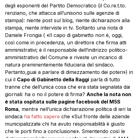
degli esponenti del Partito Democratico (il Co.re.t.to.
renziano, che attacca all’unisono sulle agenzie di
stampa): niente post sul blog, niente dichiarazioni alla
stampa, niente interviste in tv. Soltanto una nota di
Daniele Frongia ( «Il capo di gabinetto non è, oggi,
così come in precedenza, un direttore che firma atti
amministrativi; è il responsabile dell’indirizzo politico-
amministrativo del Comune e riveste un incarico di
natura preminentemente fiduciaria del sindaco.
Pertanto,guai a parlare di dimezzamento dei poteri») in
cui il
Capo di Gabinetto della Raggi
parla di tutto
tranne che dell’unica cosa che era stata segnalata dai
giornali: ha o no il potere di firma?
Anche la nota non
è stata ospitata sulle pagine facebook del M5S
Roma
, mentre nell’unica dichiarazione politica di ieri la
sindaca
ha fatto sapere
che «Sul fronte delle aziende
municipalizzate chi ha avuto responsabilità è giusto
che le porti fino a conclusione». Smentendo così le