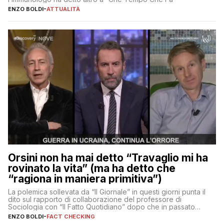
ENZO BOLDI
-
ATTUALITÀ
Orsini non ha mai detto “Travaglio mi ha
rovinato la vita” (ma ha detto che
“ragiona in maniera primitiva”)
La polemica sollevata da “Il Giornale” in questi giorni punta il
dito sul rapporto di collaborazione del professore di
Sociologia con “Il Fatto Quotidiano” dopo che in passato
erano volati stracci
ENZO BOLDI
-
FACT CHECKING