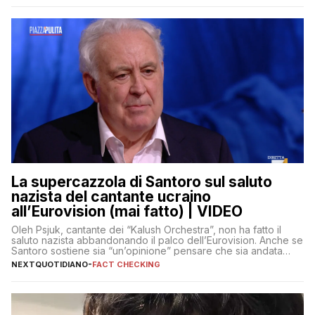
La supercazzola di Santoro sul saluto
nazista del cantante ucraino
all’Eurovision (mai fatto) | VIDEO
Oleh Psjuk, cantante dei “Kalush Orchestra”, non ha fatto il
saluto nazista abbandonando il palco dell’Eurovision. Anche se
Santoro sostiene sia “un’opinione” pensare che sia andata
così
NEXTQUOTIDIANO
-
FACT CHECKING