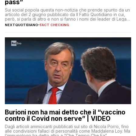
pass”
Sui social popola questa non-notizia che prende spunto da un
articolo del 2 giugno pubblicato da Il Fatto Quotidiano in cui,
però, si parla di altro e non si fanno i nomi dei leader di Lega e
Fratelli d’Italia
NEXTQUOTIDIANO
-
FACT CHECKING
Burioni non ha mai detto che il “vaccino
contro il Covid non serve” | VIDEO
Dagli articoli ammiccanti pubblicati sul sito di Nicola Porro, fino
alle condivisioni fallaci di personalità come Maddalena Loy. Ma
l’immunologo ha detto altro a “Che Tempo Che Fa”