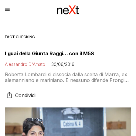
FACT CHECKING
I guai della Giunta Raggi… con il M5S
Alessandro D'Amato
30/06/2016
Roberta Lombardi si dissocia dalla scelta di Marra, ex
alemanniano e mariniano. E nessuno difende Frongia
e gli altri dalle polemiche sull’incompatibilità. Intanto il
vicecapo di gabinetto dice la sua
Condividi