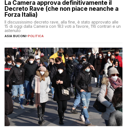
La Camera approva definitivamente il
Decreto Rave (che non piace neanche a
Forza Italia)
Il discussissimo decreto rave, alla fine, è stato approvato alle
15 di oggi dalla Camera con 183 voti a favore, 116 contrari e un
astenuto
ASIA BUCONI
-
POLITICA