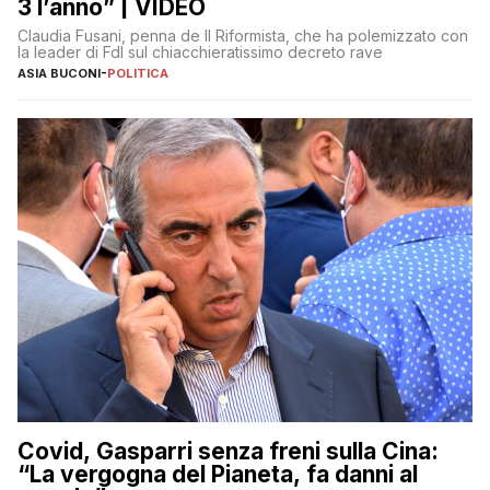
3 l’anno” | VIDEO
Claudia Fusani, penna de Il Riformista, che ha polemizzato con
la leader di FdI sul chiacchieratissimo decreto rave
ASIA BUCONI
-
POLITICA
Covid, Gasparri senza freni sulla Cina:
“La vergogna del Pianeta, fa danni al