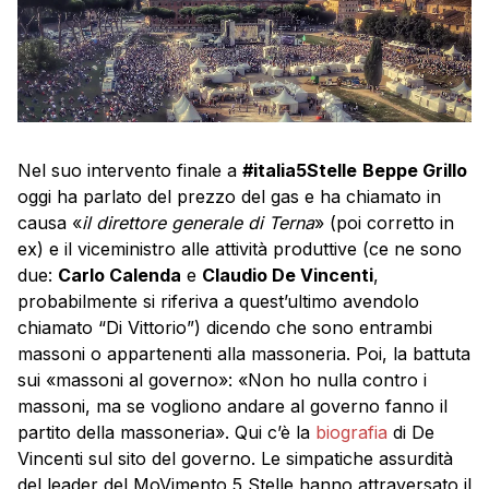
Nel suo intervento finale a
#italia5Stelle
Beppe Grillo
oggi ha parlato del prezzo del gas e ha chiamato in
causa «
il direttore generale di Terna
» (poi corretto in
ex) e il viceministro alle attività produttive (ce ne sono
due:
Carlo Calenda
e
Claudio De Vincenti
,
probabilmente si riferiva a quest’ultimo avendolo
chiamato “Di Vittorio”) dicendo che sono entrambi
massoni o appartenenti alla massoneria. Poi, la battuta
sui «massoni al governo»: «Non ho nulla contro i
massoni, ma se vogliono andare al governo fanno il
partito della massoneria». Qui c’è la
biografia
di De
Vincenti sul sito del governo. Le simpatiche assurdità
del leader del MoVimento 5 Stelle hanno attraversato il